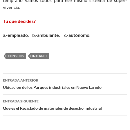
temprano vamos todos para ese mismo sistema de super-
vivencia.
Tu que decides?
a.-
empleado
. b.-
ambulante
. c.-
autónomo
.
CONSEJOS
INTERNET
Navegación
ENTRADA ANTERIOR
de
Ubicacion de los Parques industriales en Nuevo Laredo
entradas
ENTRADA SIGUIENTE
Que es el Reciclado de materiales de desecho industrial