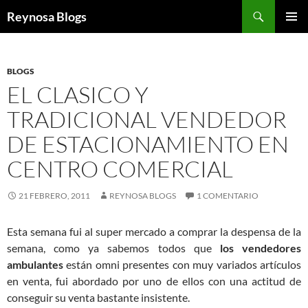
Buscar
Reynosa Blogs
SALTAR
MENÚ
AL
PRINCI
CONTENIDO
BLOGS
EL CLASICO Y
TRADICIONAL VENDEDOR
DE ESTACIONAMIENTO EN
CENTRO COMERCIAL
21 FEBRERO, 2011
REYNOSA BLOGS
1 COMENTARIO
Esta semana fui al super mercado a comprar la despensa de la
semana, como ya sabemos todos que
los vendedores
ambulantes
están omni presentes con muy variados artículos
en venta, fui abordado por uno de ellos con una actitud de
conseguir su venta bastante insistente.