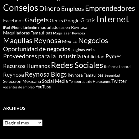
Consejos
Dinero
Emprendedores
Empleos
Internet
Gadgets
Gratis
Google
Facebook
Geeks
maquiladoras en Reynosa
iPhone
Linkedin
iPad
Maquiladoras Tamaulipas
Maquilas en Reynosa
Maquilas Reynosa
Negocios
Mexico
Oportunidad de negocios
paginas webs
Proveedores para la Industria
Pymes
Publicidad
Redes Sociales
Recursos Humanos
Reforma Laboral
Reynosa Blogs
Reynosa
Reynosa Tamaulipas
Seguridad
Social Media
Twitter
Selección Mexicana
Temporada de Huracanes
YouTube
vacantes de empleo
ARCHIVOS
Archivos