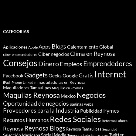
CATEGORIAS
Blogs
Apps
Calentamiento Global
Aplicaciones
Apple
Clima en Reynosa
Ciber negocios
ciber emprendedores
Consejos
Dinero
Emprendedores
Empleos
Internet
Gadgets
Gratis
Google
Facebook
Geeks
maquiladoras en Reynosa
iPhone
Linkedin
iPad
Maquiladoras Tamaulipas
Maquilas en Reynosa
Maquilas Reynosa
Negocios
Mexico
Oportunidad de negocios
paginas webs
Proveedores para la Industria
Pymes
Publicidad
Redes Sociales
Recursos Humanos
Reforma Laboral
Reynosa Blogs
Reynosa
Reynosa Tamaulipas
Seguridad
Social Media
Twitter
Selección Mexicana
Temporada de Huracanes