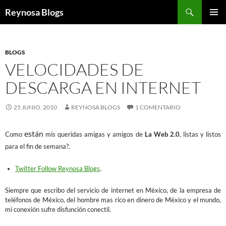
Buscar
Reynosa Blogs
SALTAR
MENÚ
AL
PRINCI
CONTENIDO
BLOGS
VELOCIDADES DE
DESCARGA EN INTERNET
25 JUNIO, 2010
REYNOSA BLOGS
1 COMENTARIO
están
Como
mis queridas amigas y amigos de
La Web 2.0
, listas y listos
para el fin de semana?.
Twitter Follow Reynosa Blogs
.
Siempre que escribo del servicio de internet en México, de la empresa de
teléfonos de México, del hombre mas rico en dinero de México y el mundo,
mi conexión sufre disfunción conectil.