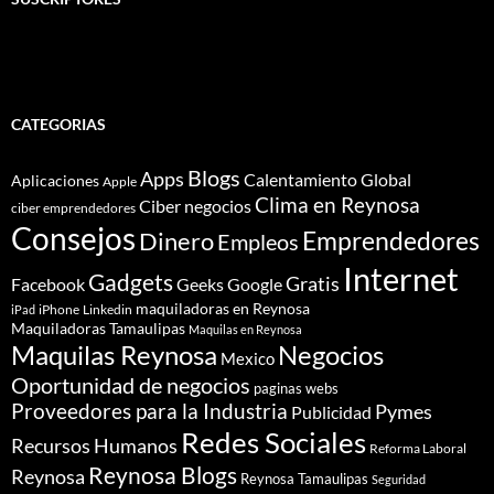
CATEGORIAS
Blogs
Apps
Calentamiento Global
Aplicaciones
Apple
Clima en Reynosa
Ciber negocios
ciber emprendedores
Consejos
Dinero
Emprendedores
Empleos
Internet
Gadgets
Gratis
Google
Facebook
Geeks
maquiladoras en Reynosa
iPhone
Linkedin
iPad
Maquiladoras Tamaulipas
Maquilas en Reynosa
Maquilas Reynosa
Negocios
Mexico
Oportunidad de negocios
paginas webs
Proveedores para la Industria
Pymes
Publicidad
Redes Sociales
Recursos Humanos
Reforma Laboral
Reynosa Blogs
Reynosa
Reynosa Tamaulipas
Seguridad