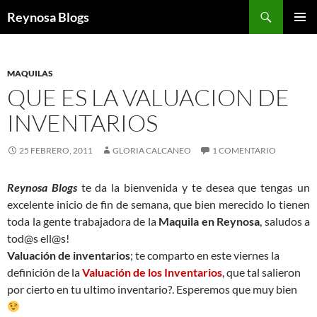
Buscar
Reynosa Blogs
SALTAR
MENÚ
AL
PRINCI
CONTENIDO
MAQUILAS
QUE ES LA VALUACION DE
INVENTARIOS
25 FEBRERO, 2011
GLORIA CALCANEO
1 COMENTARIO
Reynosa Blogs
te da la bienvenida y te desea que tengas un
excelente inicio de fin de semana, que bien merecido lo tienen
toda la gente trabajadora de la
Maquila en Reynosa
, saludos a
tod@s ell@s!
Valuación de inventarios
; te comparto en este viernes la
definición de la
Valuación de los Inventarios
, que tal salieron
por cierto en tu ultimo inventario?. Esperemos que muy bien