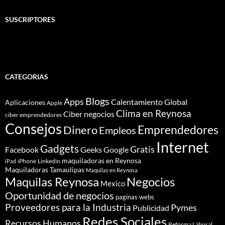
SUSCRIPTORES
CATEGORIAS
Blogs
Apps
Calentamiento Global
Aplicaciones
Apple
Clima en Reynosa
Ciber negocios
ciber emprendedores
Consejos
Dinero
Emprendedores
Empleos
Internet
Gadgets
Gratis
Google
Facebook
Geeks
maquiladoras en Reynosa
iPhone
Linkedin
iPad
Maquiladoras Tamaulipas
Maquilas en Reynosa
Maquilas Reynosa
Negocios
Mexico
Oportunidad de negocios
paginas webs
Proveedores para la Industria
Pymes
Publicidad
Redes Sociales
Recursos Humanos
Reforma Laboral