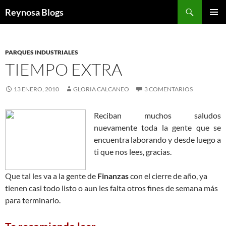
Buscar
Reynosa Blogs
SALTAR
MENÚ
AL
PRINCI
CONTENIDO
PARQUES INDUSTRIALES
TIEMPO EXTRA
13 ENERO, 2010
GLORIA CALCANEO
3 COMENTARIOS
Reciban muchos saludos
nuevamente toda la gente que se
encuentra laborando y desde luego a
ti que nos lees, gracias.
Que tal les va a la gente de
Finanzas
con el cierre de año, ya
tienen casi todo listo o aun les falta otros fines de semana más
para terminarlo.