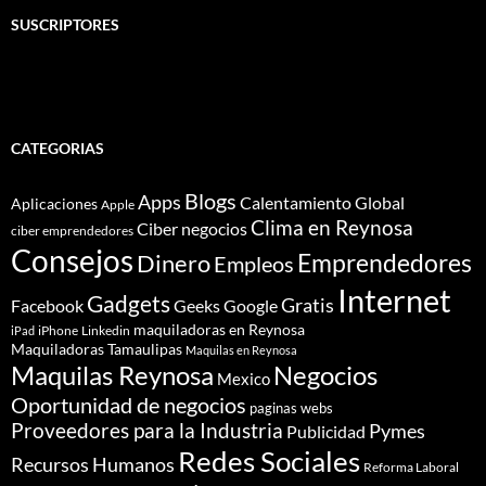
SUSCRIPTORES
CATEGORIAS
Blogs
Apps
Calentamiento Global
Aplicaciones
Apple
Clima en Reynosa
Ciber negocios
ciber emprendedores
Consejos
Dinero
Emprendedores
Empleos
Internet
Gadgets
Gratis
Google
Facebook
Geeks
maquiladoras en Reynosa
iPhone
Linkedin
iPad
Maquiladoras Tamaulipas
Maquilas en Reynosa
Maquilas Reynosa
Negocios
Mexico
Oportunidad de negocios
paginas webs
Proveedores para la Industria
Pymes
Publicidad
Redes Sociales
Recursos Humanos
Reforma Laboral