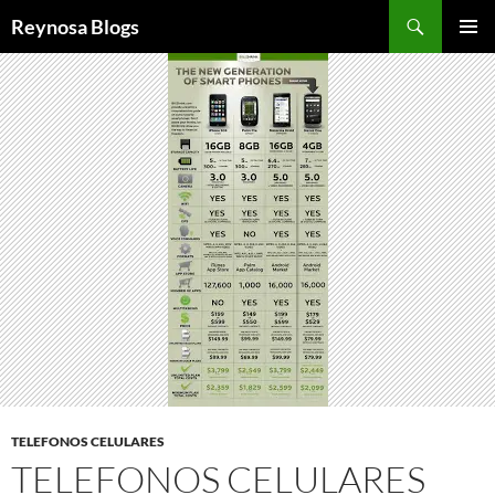
Buscar
Reynosa Blogs
SALTAR
MENÚ
AL
PRINCI
CONTENIDO
TELEFONOS CELULARES
TELEFONOS CELULARES