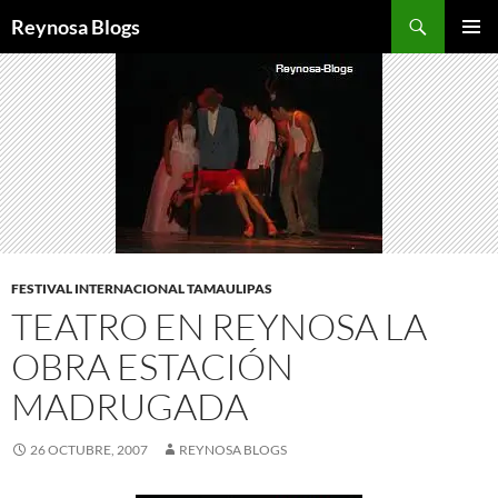
Buscar
Reynosa Blogs
SALTAR
MENÚ
AL
PRINCI
CONTENIDO
FESTIVAL INTERNACIONAL TAMAULIPAS
TEATRO EN REYNOSA LA
OBRA ESTACIÓN
MADRUGADA
26 OCTUBRE, 2007
REYNOSA BLOGS