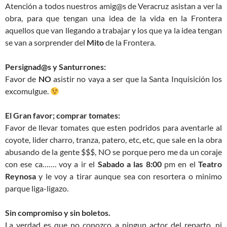
Atención a todos nuestros amig@s de Veracruz asistan a ver la
obra, para que tengan una idea de la vida en la Frontera
aquellos que van llegando a trabajar y los que ya la idea tengan
se van a sorprender del
Mito
de la Frontera.
Persignad@s y Santurrones:
Favor de
NO
asistir no vaya a ser que la Santa Inquisición los
excomulgue.
El Gran favor; comprar tomates:
Favor de llevar tomates que esten podridos para aventarle al
coyote, lider charro, tranza, patero, etc, etc, que sale en la obra
abusando de la gente $$$, NO se porque pero me da un coraje
con ese ca……. voy a ir el
Sabado a las 8:00
pm en el
Teatro
Reynosa
y le voy a tirar aunque sea con resortera o minimo
parque liga-ligazo.
Sin compromiso y sin boletos.
La verdad es que no conozco a ningun actor del reparto, ni