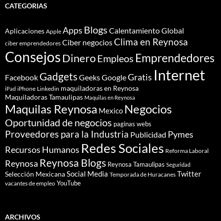
CATEGORIAS
Blogs
Apps
Calentamiento Global
Aplicaciones
Apple
Clima en Reynosa
Ciber negocios
ciber emprendedores
Consejos
Dinero
Emprendedores
Empleos
Internet
Gadgets
Gratis
Google
Facebook
Geeks
maquiladoras en Reynosa
iPhone
Linkedin
iPad
Maquiladoras Tamaulipas
Maquilas en Reynosa
Maquilas Reynosa
Negocios
Mexico
Oportunidad de negocios
paginas webs
Proveedores para la Industria
Pymes
Publicidad
Redes Sociales
Recursos Humanos
Reforma Laboral
Reynosa Blogs
Reynosa
Reynosa Tamaulipas
Seguridad
Social Media
Twitter
Selección Mexicana
Temporada de Huracanes
YouTube
vacantes de empleo
ARCHIVOS