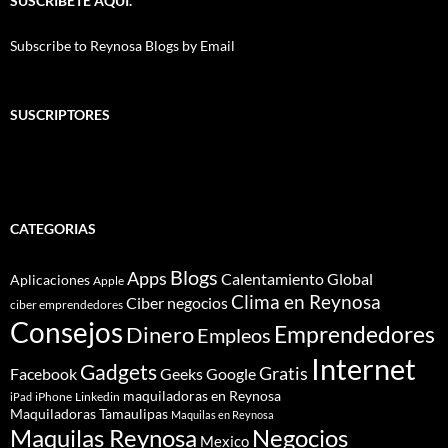
SUSCRIBETE AQUI.
Subscribe to Reynosa Blogs by Email
SUSCRIPTORES
CATEGORIAS
Blogs
Apps
Calentamiento Global
Aplicaciones
Apple
Clima en Reynosa
Ciber negocios
ciber emprendedores
Consejos
Dinero
Emprendedores
Empleos
Internet
Gadgets
Gratis
Google
Facebook
Geeks
maquiladoras en Reynosa
iPhone
Linkedin
iPad
Maquiladoras Tamaulipas
Maquilas en Reynosa
Maquilas Reynosa
Negocios
Mexico