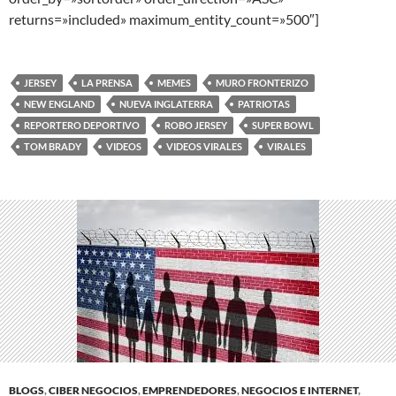
returns=»included» maximum_entity_count=»500″]
JERSEY
LA PRENSA
MEMES
MURO FRONTERIZO
NEW ENGLAND
NUEVA INGLATERRA
PATRIOTAS
REPORTERO DEPORTIVO
ROBO JERSEY
SUPER BOWL
TOM BRADY
VIDEOS
VIDEOS VIRALES
VIRALES
BLOGS
,
CIBER NEGOCIOS
,
EMPRENDEDORES
,
NEGOCIOS E INTERNET
,