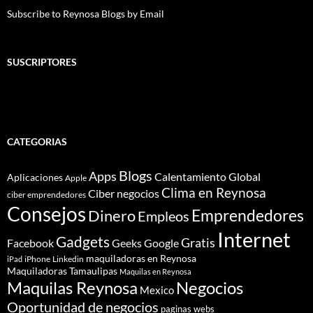
Subscribe to Reynosa Blogs by Email
SUSCRIPTORES
CATEGORIAS
Blogs
Apps
Calentamiento Global
Aplicaciones
Apple
Clima en Reynosa
Ciber negocios
ciber emprendedores
Consejos
Dinero
Emprendedores
Empleos
Internet
Gadgets
Gratis
Google
Facebook
Geeks
maquiladoras en Reynosa
iPhone
Linkedin
iPad
Maquiladoras Tamaulipas
Maquilas en Reynosa
Maquilas Reynosa
Negocios
Mexico
Oportunidad de negocios
paginas webs