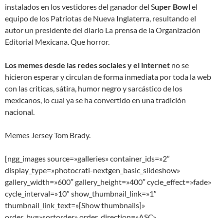
instalados en los vestidores del ganador del S
uper Bowl
el
equipo de los Patriotas de Nueva Inglaterra, resultando el
autor un presidente del diario La prensa de la Organización
Editorial Mexicana. Que horror.
Los memes desde las redes sociales y el internet
no se
hicieron esperar y circulan de forma inmediata por toda la web
con las criticas, sátira, humor negro y sarcástico de los
mexicanos, lo cual ya se ha convertido en una tradición
nacional.
Memes Jersey Tom Brady.
[ngg_images source=»galleries» container_ids=»2″
display_type=»photocrati-nextgen_basic_slideshow»
gallery_width=»600″ gallery_height=»400″ cycle_effect=»fade»
cycle_interval=»10″ show_thumbnail_link=»1″
thumbnail_link_text=»[Show thumbnails]»
order_by=»sortorder» order_direction=»ASC»