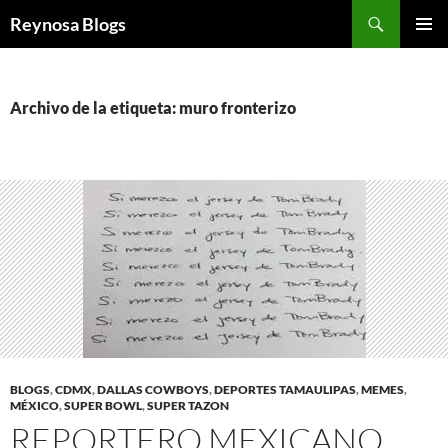
Buscar
Reynosa Blogs
SALTAR
MENÚ
AL
PRINCI
CONTENIDO
Archivo de la etiqueta: muro fronterizo
BLOGS
,
CDMX
,
DALLAS COWBOYS
,
DEPORTES TAMAULIPAS
,
MEMES
,
MÉXICO
,
SUPER BOWL
,
SUPER TAZON
REPORTERO MEXICANO