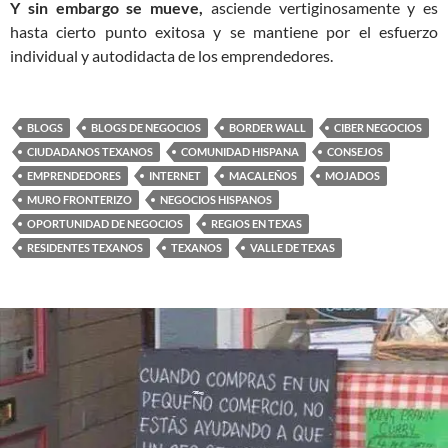
Y sin embargo se mueve,
asciende vertiginosamente y es
hasta cierto punto exitosa y se mantiene por el esfuerzo
individual y autodidacta de los emprendedores.
BLOGS
BLOGS DE NEGOCIOS
BORDER WALL
CIBER NEGOCIOS
CIUDADANOS TEXANOS
COMUNIDAD HISPANA
CONSEJOS
EMPRENDEDORES
INTERNET
MACALEÑOS
MOJADOS
MURO FRONTERIZO
NEGOCIOS HISPANOS
OPORTUNIDAD DE NEGOCIOS
REGIOS EN TEXAS
RESIDENTES TEXANOS
TEXANOS
VALLE DE TEXAS