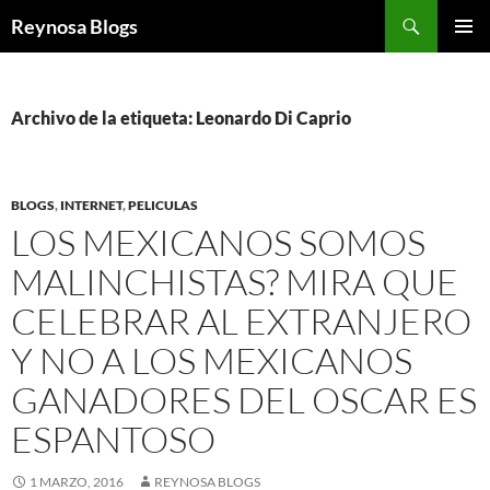
Buscar
Reynosa Blogs
SALTAR
MENÚ
AL
PRINCI
CONTENIDO
Archivo de la etiqueta: Leonardo Di Caprio
BLOGS
,
INTERNET
,
PELICULAS
LOS MEXICANOS SOMOS
MALINCHISTAS? MIRA QUE
CELEBRAR AL EXTRANJERO
Y NO A LOS MEXICANOS
GANADORES DEL OSCAR ES
ESPANTOSO
1 MARZO, 2016
REYNOSA BLOGS