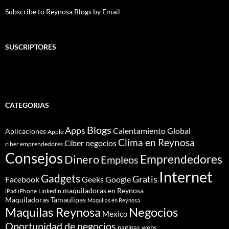
Subscribe to Reynosa Blogs by Email
SUSCRIPTORES
CATEGORIAS
Blogs
Apps
Calentamiento Global
Aplicaciones
Apple
Clima en Reynosa
Ciber negocios
ciber emprendedores
Consejos
Dinero
Emprendedores
Empleos
Internet
Gadgets
Gratis
Google
Facebook
Geeks
maquiladoras en Reynosa
iPhone
Linkedin
iPad
Maquiladoras Tamaulipas
Maquilas en Reynosa
Maquilas Reynosa
Negocios
Mexico
Oportunidad de negocios
paginas webs