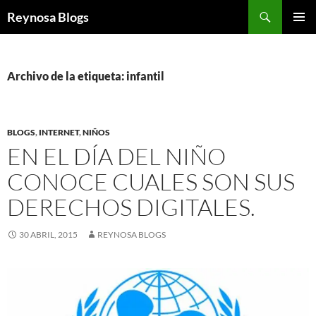
Buscar
Reynosa Blogs
SALTAR
MENÚ
AL
PRINCI
CONTENIDO
Archivo de la etiqueta: infantil
BLOGS
,
INTERNET
,
NIÑOS
EN EL DÍA DEL NIÑO
CONOCE CUALES SON SUS
DERECHOS DIGITALES.
30 ABRIL, 2015
REYNOSA BLOGS