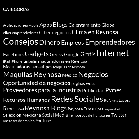
CATEGORIAS
Blogs
Apps
Calentamiento Global
Aplicaciones
Apple
Clima en Reynosa
Ciber negocios
ciber emprendedores
Consejos
Dinero
Emprendedores
Empleos
Internet
Gadgets
Gratis
Google
Facebook
Geeks
maquiladoras en Reynosa
iPhone
Linkedin
iPad
Maquiladoras Tamaulipas
Maquilas en Reynosa
Maquilas Reynosa
Negocios
Mexico
Oportunidad de negocios
paginas webs
Proveedores para la Industria
Pymes
Publicidad
Redes Sociales
Recursos Humanos
Reforma Laboral
Reynosa Blogs
Reynosa
Reynosa Tamaulipas
Seguridad
Social Media
Twitter
Selección Mexicana
Temporada de Huracanes
YouTube
vacantes de empleo