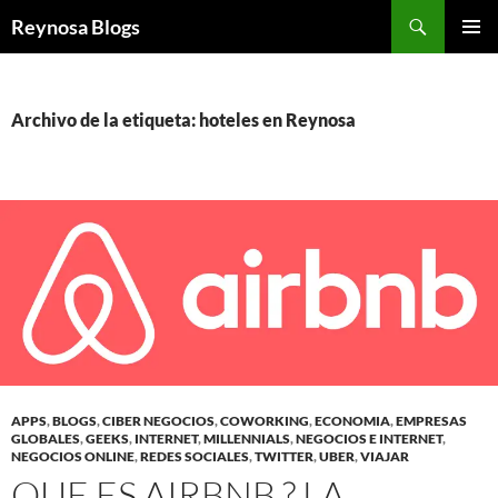
Buscar
Reynosa Blogs
SALTAR
MENÚ
AL
PRINCI
CONTENIDO
Archivo de la etiqueta: hoteles en Reynosa
APPS
,
BLOGS
,
CIBER NEGOCIOS
,
COWORKING
,
ECONOMIA
,
EMPRESAS
GLOBALES
,
GEEKS
,
INTERNET
,
MILLENNIALS
,
NEGOCIOS E INTERNET
,
NEGOCIOS ONLINE
,
REDES SOCIALES
,
TWITTER
,
UBER
,
VIAJAR
QUE ES AIRBNB ? LA