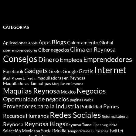
CATEGORIAS
Blogs
Apps
Calentamiento Global
Aplicaciones
Apple
Clima en Reynosa
Ciber negocios
ciber emprendedores
Consejos
Dinero
Emprendedores
Empleos
Internet
Gadgets
Gratis
Google
Facebook
Geeks
maquiladoras en Reynosa
iPhone
Linkedin
iPad
Maquiladoras Tamaulipas
Maquilas en Reynosa
Maquilas Reynosa
Negocios
Mexico
Oportunidad de negocios
paginas webs
Proveedores para la Industria
Pymes
Publicidad
Redes Sociales
Recursos Humanos
Reforma Laboral
Reynosa Blogs
Reynosa
Reynosa Tamaulipas
Seguridad
Social Media
Twitter
Selección Mexicana
Temporada de Huracanes