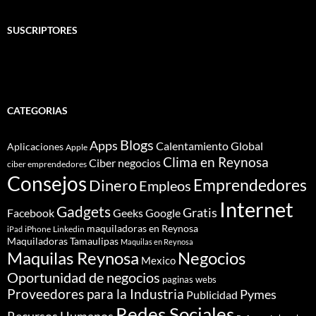
SUSCRIPTORES
CATEGORIAS
Blogs
Apps
Calentamiento Global
Aplicaciones
Apple
Clima en Reynosa
Ciber negocios
ciber emprendedores
Consejos
Dinero
Emprendedores
Empleos
Internet
Gadgets
Gratis
Google
Facebook
Geeks
maquiladoras en Reynosa
iPhone
Linkedin
iPad
Maquiladoras Tamaulipas
Maquilas en Reynosa
Maquilas Reynosa
Negocios
Mexico
Oportunidad de negocios
paginas webs
Proveedores para la Industria
Pymes
Publicidad
Redes Sociales