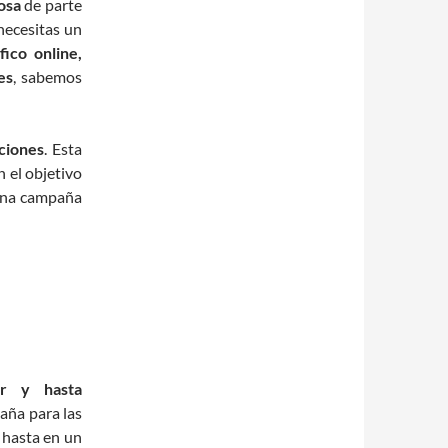
osa
de parte
necesitas un
fico online,
es
, sabemos
ciones
. Esta
n el objetivo
 una campaña
ar y hasta
aña para las
 hasta en un