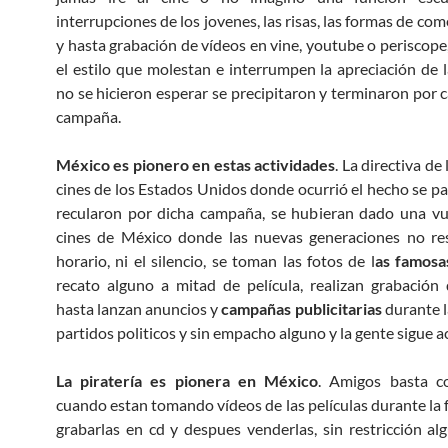
interrupciones de los jovenes, las risas, las formas de comer
y hasta grabación de vídeos en vine, youtube o periscope,
el estilo que molestan e interrumpen la apreciación de la
no se hicieron esperar se precipitaron y terminaron por c
campaña.
México es pionero en estas actividades
. La directiva de
cines de los Estados Unidos donde ocurrió el hecho se p
recularon por dicha campaña, se hubieran dado una vu
cines de México donde las nuevas generaciones no res
horario, ni el silencio, se toman las fotos de l
as famosas
recato alguno a mitad de película, realizan grabación
hasta lanzan anuncios y
campañas publicitarias
durante l
partidos politicos y sin empacho alguno y la gente sigue 
La piratería es pionera en México
. Amigos basta c
cuando estan tomando vídeos de las películas durante la 
grabarlas en cd y despues venderlas, sin restricción al