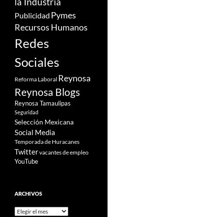
la Industria
Pymes
Publicidad
Recursos Humanos
Redes
Sociales
Reynosa
Reforma Laboral
Reynosa Blogs
Reynosa Tamaulipas
Seguridad
Selección Mexicana
Social Media
Temporada de Huracanes
Twitter
vacantes de empleo
YouTube
ARCHIVOS
Archivos