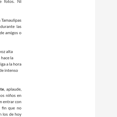
e fotos. Ni
 Tamaulipas
durante las
cede amigos o
voz alta
 hace la
iga a la hora
de intenso
nte
, aplaude,
los niños en
n entrar con
n fin que no
n los de hoy