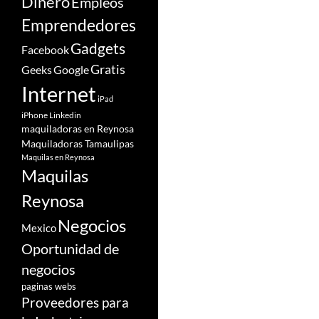
Dinero
Empleos
Emprendedores
Gadgets
Facebook
Gratis
Google
Geeks
Internet
iPad
iPhone
Linkedin
maquiladoras en Reynosa
Maquiladoras Tamaulipas
Maquilas en Reynosa
Maquilas
Reynosa
Negocios
Mexico
Oportunidad de
negocios
paginas webs
Proveedores para