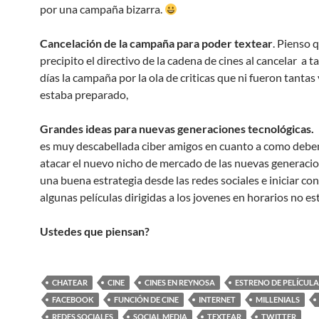
por una campaña bizarra.
Cancelación de la campaña para poder textear
. Pienso 
precipito el directivo de la cadena de cines al cancelar a t
días la campaña por la ola de criticas que ni fueron tantas
estaba preparado,
Grandes ideas para nuevas generaciones tecnológicas.
es muy descabellada ciber amigos en cuanto a como deb
atacar el nuevo nicho de mercado de las nuevas generacio
una buena estrategia desde las redes sociales e iniciar con
algunas películas dirigidas a los jovenes en horarios no est
Ustedes que piensan?
CHATEAR
CINE
CINES EN REYNOSA
ESTRENO DE PELÍCULA
FACEBOOK
FUNCIÓN DE CINE
INTERNET
MILLENIALS
REDES SOCIALES
SOCIAL MEDIA
TEXTEAR
TWITTER