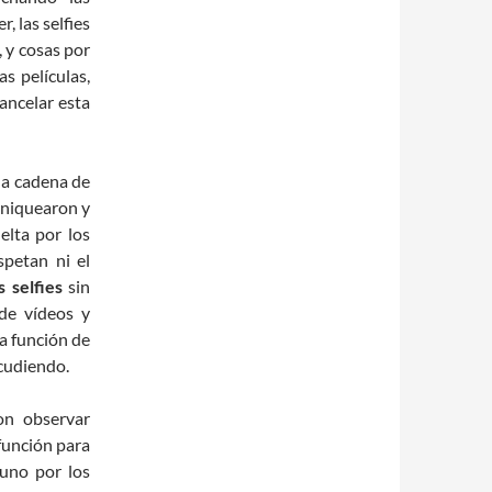
, las selfies
 y cosas por
s películas,
ancelar esta
 la cadena de
aniquearon y
elta por los
petan ni el
 selfies
sin
 de vídeos y
a función de
acudiendo.
on observar
función para
guno por los