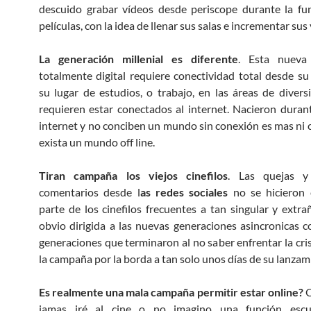
descuido grabar vídeos desde periscope durante la fu
películas, con la idea de llenar sus salas e incrementar sus
La generación millenial es diferente
. Esta nueva
totalmente digital requiere conectividad total desde su
su lugar de estudios, o trabajo, en las áreas de divers
requieren estar conectados al internet. Nacieron durant
internet y no conciben un mundo sin conexión es mas ni
exista un mundo off line.
Tiran campaña los viejos cinefilos
. Las quejas y
comentarios desde l
as redes sociales
no se hicieron 
parte de los cinefilos frecuentes a tan singular y extr
obvio dirigida a las nuevas generaciones asincronicas co
generaciones que terminaron al no saber enfrentar la cris
la campaña por la borda a tan solo unos días de su lanzam
Es realmente una mala campaña permitir estar online?
Q
jamas iré al cine o no imagino una función escu