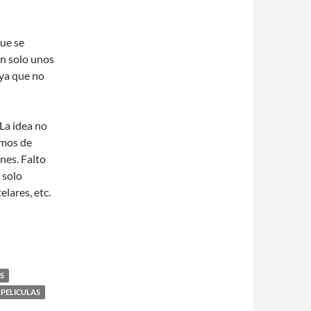
que se
an solo unos
 ya que no
La idea no
emos de
nes. Falto
 solo
elares, etc.
S
PELICULAS