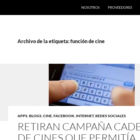
SALTAR AL CONTENIDO
NOSOTROS
PROVEEDORES
Archivo de la etiqueta: función de cine
APPS
,
BLOGS
,
CINE
,
FACEBOOK
,
INTERNET
,
REDES SOCIALES
RETIRAN CAMPAÑA CAD
DE CINES QUE PERMITÍA