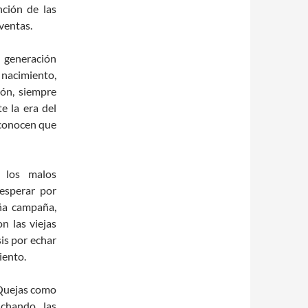
nción de las
 ventas.
 generación
 nacimiento,
ión, siempre
e la era del
 conocen que
 los malos
esperar por
aña campaña,
n las viejas
is por echar
iento.
uejas como
chando las