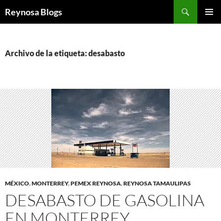
Buscar
Reynosa Blogs
SALTAR
MENÚ
AL
PRINCI
CONTENIDO
Archivo de la etiqueta: desabasto
MÉXICO
,
MONTERREY
,
PEMEX REYNOSA
,
REYNOSA TAMAULIPAS
DESABASTO DE GASOLINA
EN MONTERREY