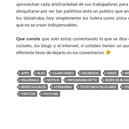
aprovechan cada arbitrariedad de sus trabajadores para c
desquitarse por ser tan patéticos ante un publico que a
los idolatraba, hoy simplemente los tolera como única
que no se crean indispensables.
Que conste
que solo estoy comentando lo que se dice 
sociales, los blogs y el internet, si ustedes tienen un p
diferente favor de dejarlo en los comentarios.
APPS
BLIM
CLARO VIDEO
FACEBOOK
GEEKS
IN
MILLENIALS
NETFLIX
PROGRAMAS DE TV
REDES DE BLOG
REDES SOCIALES
STREAMING
TELEFONOS CELULARES
TE
TWITTER
YOUTUBE