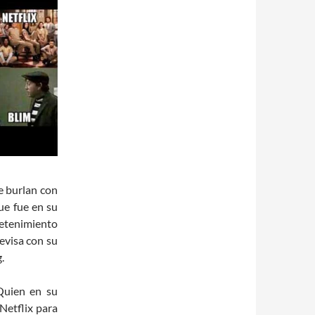
e burlan con
ue fue en su
etenimiento
levisa con su
.
Quien en su
 Netflix para