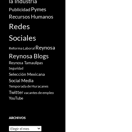
la Industria
Pymes
Publicidad
Recursos Humanos
Redes
Sociales
Reynosa
Reforma Laboral
Reynosa Blogs
Reynosa Tamaulipas
Seguridad
Selección Mexicana
Social Media
Temporada de Huracanes
Twitter
vacantes de empleo
YouTube
ARCHIVOS
Archivos