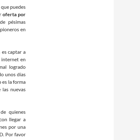
s que puedes
or
oferta por
 de pésimas
 pioneros en
ea es captar a
 internet en
mal logrado
olo unos días
 es la forma
e las nuevas
de quienes
con llegar a
enes por una
D. Por favor