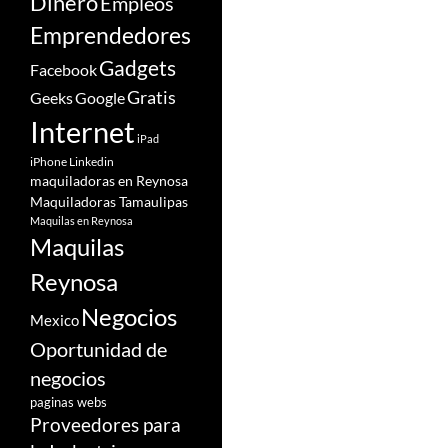
Dinero
Empleos
Emprendedores
Gadgets
Facebook
Gratis
Google
Geeks
Internet
iPad
iPhone
Linkedin
maquiladoras en Reynosa
Maquiladoras Tamaulipas
Maquilas en Reynosa
Maquilas
Reynosa
Negocios
Mexico
Oportunidad de
negocios
paginas webs
Proveedores para