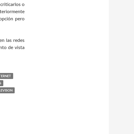
riticarlos o
nteriormente
 opción pero
en las redes
unto de vista
TERNET
S
LEVISON