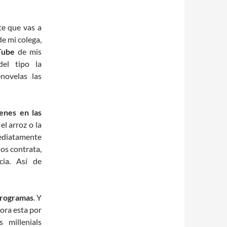
te que vas a
e mi colega,
Tube
de mis
el tipo la
enovelas las
enes en las
el arroz o la
mediatamente
os contrata,
cia. Así de
 programas
. Y
sora esta por
 millenials