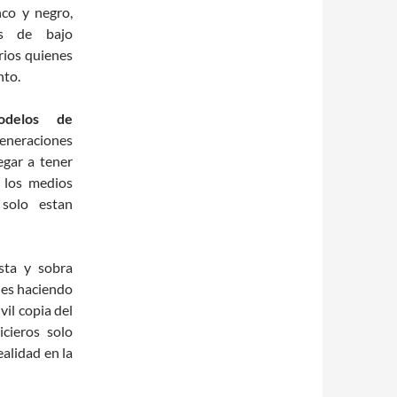
nco y negro,
les de bajo
rios quienes
nto.
odelos de
generaciones
egar a tener
 los medios
 solo estan
sta y sobra
nes haciendo
il copia del
cieros solo
alidad en la