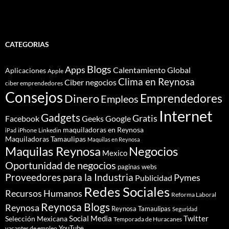
CATEGORIAS
Blogs
Apps
Calentamiento Global
Aplicaciones
Apple
Clima en Reynosa
Ciber negocios
ciber emprendedores
Consejos
Dinero
Emprendedores
Empleos
Internet
Gadgets
Gratis
Google
Facebook
Geeks
maquiladoras en Reynosa
iPhone
Linkedin
iPad
Maquiladoras Tamaulipas
Maquilas en Reynosa
Maquilas Reynosa
Negocios
Mexico
Oportunidad de negocios
paginas webs
Proveedores para la Industria
Pymes
Publicidad
Redes Sociales
Recursos Humanos
Reforma Laboral
Reynosa Blogs
Reynosa
Reynosa Tamaulipas
Seguridad
Social Media
Twitter
Selección Mexicana
Temporada de Huracanes
YouTube
vacantes de empleo