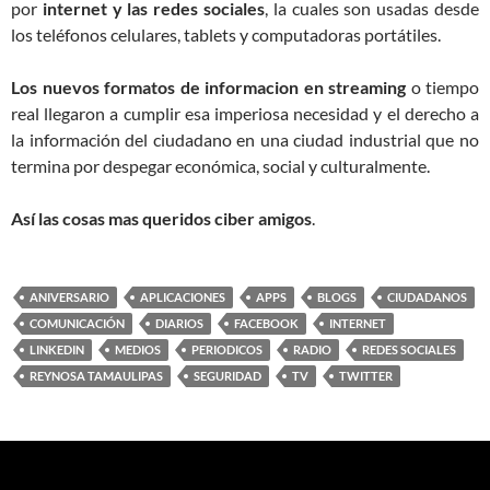
por
internet y las redes sociales
, la cuales son usadas desde
los teléfonos celulares, tablets y computadoras portátiles.
Los nuevos formatos de informacion en streaming
o tiempo
real llegaron a cumplir esa imperiosa necesidad y el derecho a
la información del ciudadano en una ciudad industrial que no
termina por despegar económica, social y culturalmente.
Así las cosas mas queridos ciber amigos
.
ANIVERSARIO
APLICACIONES
APPS
BLOGS
CIUDADANOS
COMUNICACIÓN
DIARIOS
FACEBOOK
INTERNET
LINKEDIN
MEDIOS
PERIODICOS
RADIO
REDES SOCIALES
REYNOSA TAMAULIPAS
SEGURIDAD
TV
TWITTER