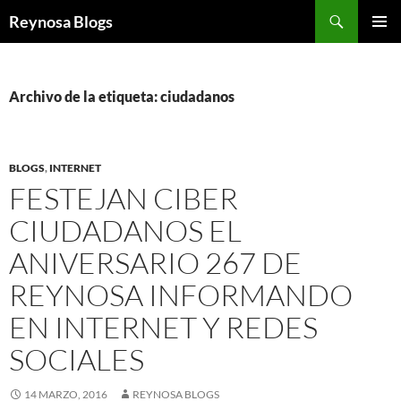
Buscar
Reynosa Blogs
SALTAR
MENÚ
AL
PRINCI
CONTENIDO
Archivo de la etiqueta: ciudadanos
BLOGS
,
INTERNET
FESTEJAN CIBER
CIUDADANOS EL
ANIVERSARIO 267 DE
REYNOSA INFORMANDO
EN INTERNET Y REDES
SOCIALES
14 MARZO, 2016
REYNOSA BLOGS