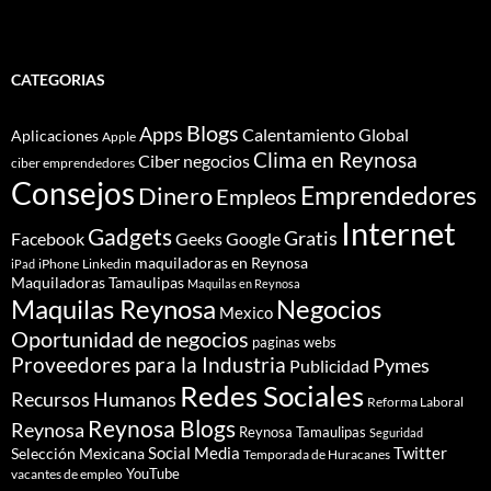
CATEGORIAS
Blogs
Apps
Calentamiento Global
Aplicaciones
Apple
Clima en Reynosa
Ciber negocios
ciber emprendedores
Consejos
Dinero
Emprendedores
Empleos
Internet
Gadgets
Gratis
Google
Facebook
Geeks
maquiladoras en Reynosa
iPhone
Linkedin
iPad
Maquiladoras Tamaulipas
Maquilas en Reynosa
Maquilas Reynosa
Negocios
Mexico
Oportunidad de negocios
paginas webs
Proveedores para la Industria
Pymes
Publicidad
Redes Sociales
Recursos Humanos
Reforma Laboral
Reynosa Blogs
Reynosa
Reynosa Tamaulipas
Seguridad
Social Media
Twitter
Selección Mexicana
Temporada de Huracanes
YouTube
vacantes de empleo