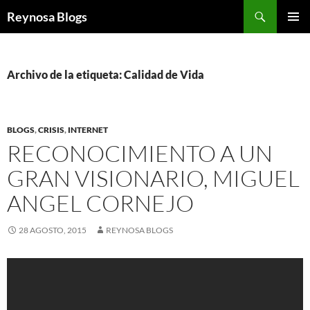
Buscar
Reynosa Blogs
SALTAR
MENÚ
AL
PRINCI
CONTENIDO
Archivo de la etiqueta: Calidad de Vida
BLOGS
,
CRISIS
,
INTERNET
RECONOCIMIENTO A UN
GRAN VISIONARIO, MIGUEL
ANGEL CORNEJO
28 AGOSTO, 2015
REYNOSA BLOGS