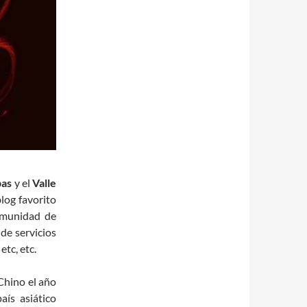
pas
y el
Valle
log favorito
omunidad de
 de servicios
tc, etc.
 Chino el año
aís asiático