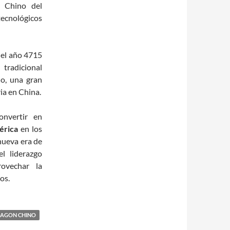
n Chino del
 tecnológicos
s el año 4715
tradicional
o, una gran
ria en China.
nvertir en
érica
en los
nueva era de
l liderazgo
ovechar la
os.
AGON CHINO