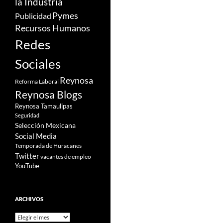
la Industria
Pymes
Publicidad
Recursos Humanos
Redes
Sociales
Reynosa
Reforma Laboral
Reynosa Blogs
Reynosa Tamaulipas
Seguridad
Selección Mexicana
Social Media
Temporada de Huracanes
Twitter
vacantes de empleo
YouTube
ARCHIVOS
Archivos