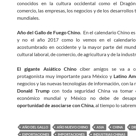
conocidos en la cultura occidental como el Dragó
comercio, las empresas, los negocios y de los desarrollos
mundiales.
Año del Gallo de Fuego Chino
. En el calendario Chino e
y no el año 2017 como lo vemos en el calendario 
acostumbrado en occidente y la mayor parte del mund
cultural laboral, de comercio, de agricultura y de la indust
El gigante Asiático Chino
ciber amigos se va a co
protagonista muy importante para México y
Latino Am
negocios y las nuevas tecnologías de información, con la 
Donald Trump
con toda seguridad China va tomar e
económico mundial y México no debe de desapr
oportunidad de asociarse con China
, al tiempo lo sabrem
AÑO DEL GALLO
AÑO NUEVO CHINO
ASIA
CHINA
DR
EXPORTACIONES
IMPORTACIONES
INDUSTRIAS CHINAS