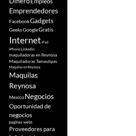
Dinero
Empleos
Emprendedores
Gadgets
Facebook
Gratis
Google
Geeks
Internet
iPad
iPhone
Linkedin
maquiladoras en Reynosa
Maquiladoras Tamaulipas
Maquilas en Reynosa
Maquilas
Reynosa
Negocios
Mexico
Oportunidad de
negocios
paginas webs
Proveedores para