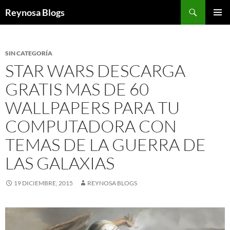
Buscar
Reynosa Blogs
SALTAR
MENÚ
AL
PRINCI
CONTENIDO
SIN CATEGORÍA
STAR WARS DESCARGA
GRATIS MAS DE 60
WALLPAPERS PARA TU
COMPUTADORA CON
TEMAS DE LA GUERRA DE
LAS GALAXIAS
19 DICIEMBRE, 2015
REYNOSA BLOGS