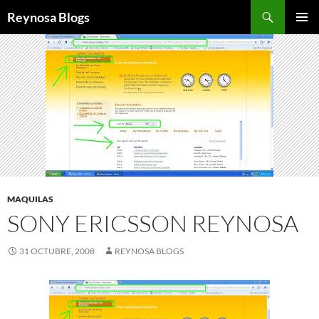
Buscar
Reynosa Blogs
SALTAR
MENÚ
AL
PRINCI
CONTENIDO
MAQUILAS
SONY ERICSSON REYNOSA
31 OCTUBRE, 2008
REYNOSA BLOGS