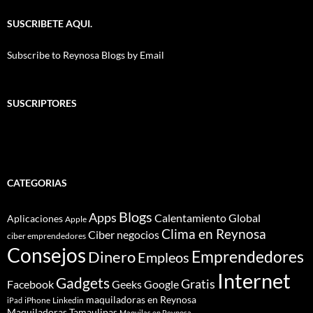
SUSCRIBETE AQUI.
Subscribe to Reynosa Blogs by Email
SUSCRIPTORES
CATEGORIAS
Blogs
Apps
Calentamiento Global
Aplicaciones
Apple
Clima en Reynosa
Ciber negocios
ciber emprendedores
Consejos
Dinero
Emprendedores
Empleos
Internet
Gadgets
Gratis
Google
Facebook
Geeks
maquiladoras en Reynosa
iPhone
Linkedin
iPad
Maquiladoras Tamaulipas
Maquilas en Reynosa