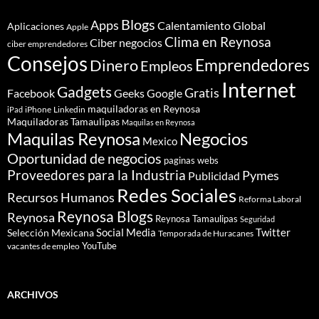
Blogs
Apps
Calentamiento Global
Aplicaciones
Apple
Clima en Reynosa
Ciber negocios
ciber emprendedores
Consejos
Dinero
Emprendedores
Empleos
Internet
Gadgets
Gratis
Google
Facebook
Geeks
maquiladoras en Reynosa
iPhone
Linkedin
iPad
Maquiladoras Tamaulipas
Maquilas en Reynosa
Maquilas Reynosa
Negocios
Mexico
Oportunidad de negocios
paginas webs
Proveedores para la Industria
Pymes
Publicidad
Redes Sociales
Recursos Humanos
Reforma Laboral
Reynosa Blogs
Reynosa
Reynosa Tamaulipas
Seguridad
Social Media
Twitter
Selección Mexicana
Temporada de Huracanes
YouTube
vacantes de empleo
ARCHIVOS