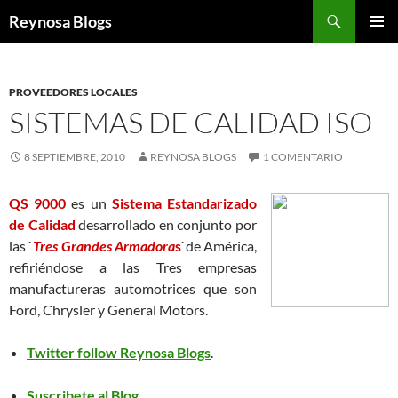
Buscar
Reynosa Blogs
SALTAR
MENÚ
AL
PRINCI
CONTENIDO
PROVEEDORES LOCALES
SISTEMAS DE CALIDAD ISO
8 SEPTIEMBRE, 2010
REYNOSA BLOGS
1 COMENTARIO
QS 9000
es un
Sistema Estandarizado
de Calidad
desarrollado en conjunto por
las `
Tres Grandes Armadora
s
`de América,
refiriéndose a las Tres empresas
manufactureras automotrices que son
Ford, Chrysler y General Motors.
Twitter follow Reynosa Blogs
.
Suscribete al Blog
.