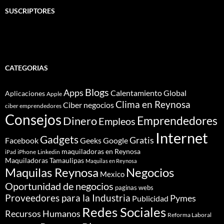
SUSCRIPTORES
CATEGORIAS
Blogs
Apps
Calentamiento Global
Aplicaciones
Apple
Clima en Reynosa
Ciber negocios
ciber emprendedores
Consejos
Dinero
Emprendedores
Empleos
Internet
Gadgets
Gratis
Google
Facebook
Geeks
maquiladoras en Reynosa
iPhone
Linkedin
iPad
Maquiladoras Tamaulipas
Maquilas en Reynosa
Maquilas Reynosa
Negocios
Mexico
Oportunidad de negocios
paginas webs
Proveedores para la Industria
Pymes
Publicidad
Redes Sociales
Recursos Humanos
Reforma Laboral