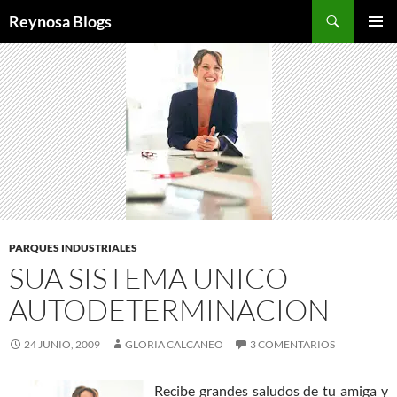
Buscar
Reynosa Blogs
SALTAR
MENÚ
AL
PRINCI
CONTENIDO
PARQUES INDUSTRIALES
SUA SISTEMA UNICO
AUTODETERMINACION
24 JUNIO, 2009
GLORIA CALCANEO
3 COMENTARIOS
Recibe grandes saludos de tu amiga y