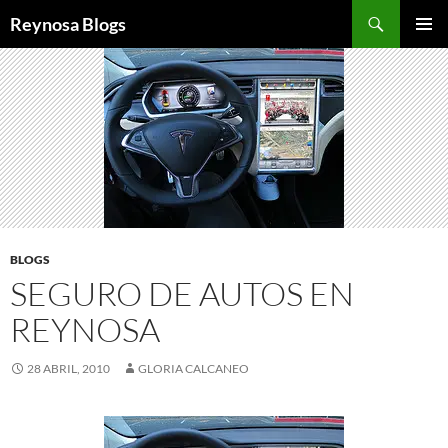
Buscar
Reynosa Blogs
SALTAR
MENÚ
AL
PRINCI
CONTENIDO
BLOGS
SEGURO DE AUTOS EN
REYNOSA
28 ABRIL, 2010
GLORIA CALCANEO