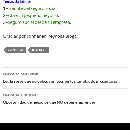
.
Temas de interes
1.-
Tramite del seguro social
.
2.
-Abre tu pequeno negocio
.
3.-
Seguro social desde tu empresa
.
Gracias por confiar en Reynosa Blogs.
CONSEJOS
INTERNET
Navegación
ENTRADA ANTERIOR
de
Los Errores que no debes cometer en tus tarjetas de presentacion
entradas
ENTRADA SIGUIENTE
Oportunidad de negocios que NO debes emprender