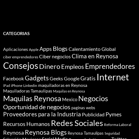
CATEGORIAS
Blogs
Apps
Calentamiento Global
Aplicaciones
Apple
Clima en Reynosa
Ciber negocios
ciber emprendedores
Consejos
Dinero
Emprendedores
Empleos
Internet
Gadgets
Gratis
Google
Facebook
Geeks
maquiladoras en Reynosa
iPhone
Linkedin
iPad
Maquiladoras Tamaulipas
Maquilas en Reynosa
Maquilas Reynosa
Negocios
Mexico
Oportunidad de negocios
paginas webs
Proveedores para la Industria
Pymes
Publicidad
Redes Sociales
Recursos Humanos
Reforma Laboral
Reynosa Blogs
Reynosa
Reynosa Tamaulipas
Seguridad
Social Media
Twitter