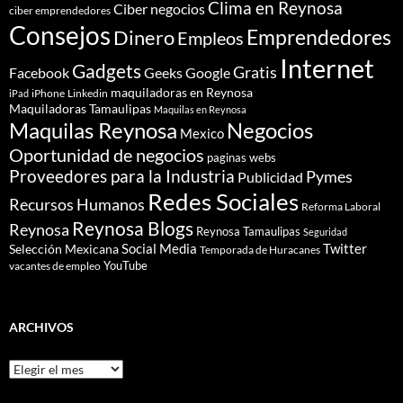
Clima en Reynosa
Ciber negocios
ciber emprendedores
Consejos
Dinero
Emprendedores
Empleos
Internet
Gadgets
Gratis
Google
Facebook
Geeks
maquiladoras en Reynosa
iPhone
Linkedin
iPad
Maquiladoras Tamaulipas
Maquilas en Reynosa
Maquilas Reynosa
Negocios
Mexico
Oportunidad de negocios
paginas webs
Proveedores para la Industria
Pymes
Publicidad
Redes Sociales
Recursos Humanos
Reforma Laboral
Reynosa Blogs
Reynosa
Reynosa Tamaulipas
Seguridad
Social Media
Twitter
Selección Mexicana
Temporada de Huracanes
YouTube
vacantes de empleo
ARCHIVOS
Archivos