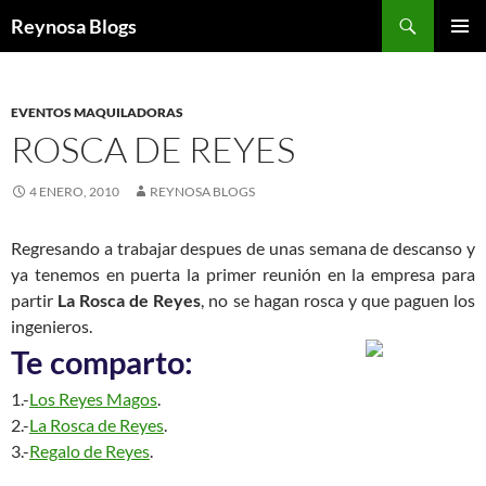
Buscar
Reynosa Blogs
SALTAR
MENÚ
AL
PRINCI
CONTENIDO
EVENTOS MAQUILADORAS
ROSCA DE REYES
4 ENERO, 2010
REYNOSA BLOGS
Regresando a trabajar despues de unas semana de descanso y
ya tenemos en puerta la primer reunión en la empresa para
partir
La Rosca de Reyes
, no se hagan rosca y que paguen los
ingenieros.
Te comparto:
1.-
Los Reyes Magos
.
2.-
La Rosca de Reyes
.
3.-
Regalo de Reyes
.