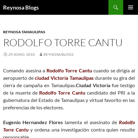
Buscar
Reynosa Blogs
SALTAR
MENÚ
AL
PRINCI
CONTENIDO
REYNOSA TAMAULIPAS
RODOLFO TORRE CANTU
29 JUNIO, 2010
REYNOSA BLOGS
Comando asesina a
Rodolfo Torre Cantu
cuando se dirigía al
aeropuerto de
ciudad Victoria Tamaulipas
durante su gira del
cierra de campaña en Tamaulipas.
Ciudad Victoria
fue testigo
de la muerte de
Rodolfo Torre Cantu
candidato del PRI a la
gubernatura del Estado de Tamaulipas y virtual favorito en las
preferencias de los electores.
Eugenio Hernandez Flores
lamenta el asesinato de
Rodolfo
Torre Cantu
y ordena una investigación contra quien resulte
responsable.