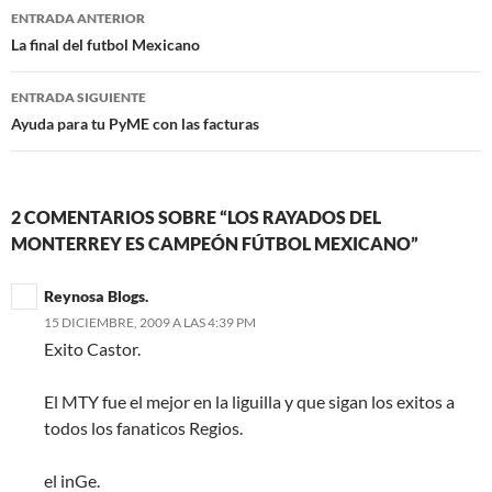
Navegación
ENTRADA ANTERIOR
de
La final del futbol Mexicano
entradas
ENTRADA SIGUIENTE
Ayuda para tu PyME con las facturas
2 COMENTARIOS SOBRE “LOS RAYADOS DEL
MONTERREY ES CAMPEÓN FÚTBOL MEXICANO”
Reynosa Blogs.
15 DICIEMBRE, 2009 A LAS 4:39 PM
Exito Castor.
El MTY fue el mejor en la liguilla y que sigan los exitos a
todos los fanaticos Regios.
el inGe.