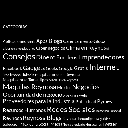
CATEGORIAS
Blogs
Apps
Calentamiento Global
Aplicaciones
Apple
Clima en Reynosa
Ciber negocios
ciber emprendedores
Consejos
Dinero
Emprendedores
Empleos
Internet
Gadgets
Gratis
Google
Facebook
Geeks
maquiladoras en Reynosa
iPhone
Linkedin
iPad
Maquiladoras Tamaulipas
Maquilas en Reynosa
Maquilas Reynosa
Negocios
Mexico
Oportunidad de negocios
paginas webs
Proveedores para la Industria
Pymes
Publicidad
Redes Sociales
Recursos Humanos
Reforma Laboral
Reynosa Blogs
Reynosa
Reynosa Tamaulipas
Seguridad
Social Media
Twitter
Selección Mexicana
Temporada de Huracanes