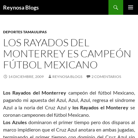
Buscar
Reynosa Blogs
SALTAR
MENÚ
AL
PRINCI
CONTENIDO
DEPORTES TAMAULIPAS
LOS RAYADOS DEL
MONTERREY ES CAMPEÓN
FÚTBOL MEXICANO
14 DICIEMBRE, 2009
REYNOSA BLOGS
2 COMENTARIOS
Los Rayados del Monterrey
campeón del fútbol Mexicano,
pagando mi apuesta del Azul, Azul, Azul, regresa el síndrome
Azul a la noria del Cruz Azul y
los Rayados el Monterey
se
coronan campeones del fútbol Mexicano.
Los Azules
dominaron el primer tiempo pero dos disparos al
marco impidieron que el Cruz Azul anotara en ambas jugadas,
terminando el primer tiempo con dominio del Cruz Azul sin