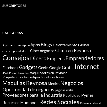
SUSCRIPTORES
CATEGORIAS
Blogs
Apps
Calentamiento Global
Aplicaciones
Apple
Clima en Reynosa
Ciber negocios
ciber emprendedores
Consejos
Dinero
Emprendedores
Empleos
Internet
Gadgets
Gratis
Google
Facebook
Geeks
maquiladoras en Reynosa
iPhone
Linkedin
iPad
Maquiladoras Tamaulipas
Maquilas en Reynosa
Maquilas Reynosa
Negocios
Mexico
Oportunidad de negocios
paginas webs
Proveedores para la Industria
Pymes
Publicidad
Redes Sociales
Recursos Humanos
Reforma Laboral