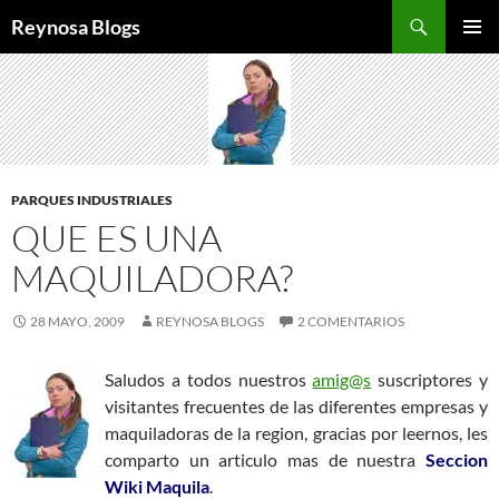
Buscar
Reynosa Blogs
SALTAR
MENÚ
AL
PRINCI
CONTENIDO
PARQUES INDUSTRIALES
QUE ES UNA
MAQUILADORA?
28 MAYO, 2009
REYNOSA BLOGS
2 COMENTARIOS
Saludos a todos nuestros
amig@s
suscriptores y
visitantes frecuentes de las diferentes empresas y
maquiladoras de la region, gracias por leernos, les
comparto un articulo mas de nuestra
Seccion
Wiki Maquila
.