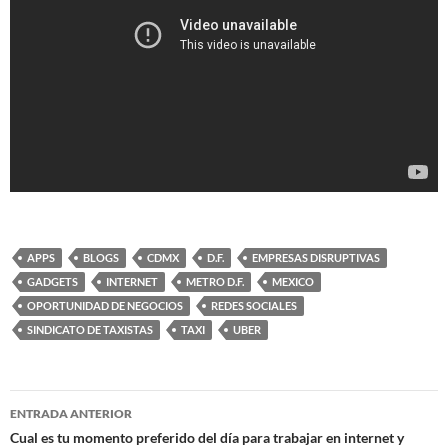
APPS
BLOGS
CDMX
D.F.
EMPRESAS DISRUPTIVAS
GADGETS
INTERNET
METRO D.F.
MEXICO
OPORTUNIDAD DE NEGOCIOS
REDES SOCIALES
SINDICATO DE TAXISTAS
TAXI
UBER
Navegación
ENTRADA ANTERIOR
de
Cual es tu momento preferido del día para trabajar en internet y