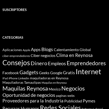
SUSCRIPTORES
CATEGORIAS
Blogs
Apps
Calentamiento Global
Aplicaciones
Apple
Clima en Reynosa
Ciber negocios
ciber emprendedores
Consejos
Dinero
Emprendedores
Empleos
Internet
Gadgets
Gratis
Google
Facebook
Geeks
maquiladoras en Reynosa
iPhone
Linkedin
iPad
Maquiladoras Tamaulipas
Maquilas en Reynosa
Maquilas Reynosa
Negocios
Mexico
Oportunidad de negocios
paginas webs
Proveedores para la Industria
Pymes
Publicidad
Redes Sociales
Recursos Humanos
Reforma Laboral