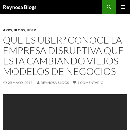
Buscar
Reynosa Blogs
SALTAR
MENÚ
AL
PRINCI
CONTENIDO
APPS
,
BLOGS
,
UBER
QUE ES UBER? CONOCE LA
EMPRESA DISRUPTIVA QUE
ESTA CAMBIANDO VIEJOS
MODELOS DE NEGOCIOS
25 MAYO, 2015
REYNOSA BLOGS
1 COMENTARIO