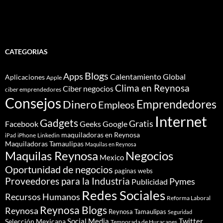
CATEGORIAS
Blogs
Apps
Calentamiento Global
Aplicaciones
Apple
Clima en Reynosa
Ciber negocios
ciber emprendedores
Consejos
Dinero
Emprendedores
Empleos
Internet
Gadgets
Gratis
Google
Facebook
Geeks
maquiladoras en Reynosa
iPhone
Linkedin
iPad
Maquiladoras Tamaulipas
Maquilas en Reynosa
Maquilas Reynosa
Negocios
Mexico
Oportunidad de negocios
paginas webs
Proveedores para la Industria
Pymes
Publicidad
Redes Sociales
Recursos Humanos
Reforma Laboral
Reynosa Blogs
Reynosa
Reynosa Tamaulipas
Seguridad
Social Media
Twitter
Selección Mexicana
Temporada de Huracanes