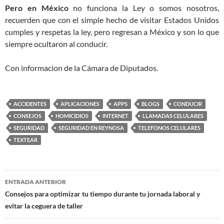
Pero en México
no funciona la Ley o somos nosotros,
recuerden que con el simple hecho de visitar Estados Unidos
cumples y respetas la ley, pero regresan a México y son lo que
siempre ocultaron al conducir.
Con informacion de la Cámara de Diputados.
ACCIDENTES
APLICACIONES
APPS
BLOGS
CONDUCIR
CONSEJOS
HOMICIDIOS
INTERNET
LLAMADAS CELULARES
SEGURIDAD
SEGURIDAD EN REYNOSA
TELEFONOS CELULARES
TEXTEAR
Navegación
ENTRADA ANTERIOR
de
Consejos para optimizar tu tiempo durante tu jornada laboral y
evitar la ceguera de taller
entradas