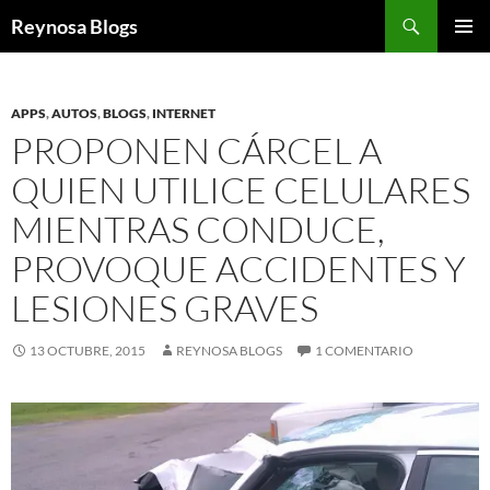
Buscar
Reynosa Blogs
SALTAR
MENÚ
AL
PRINCI
CONTENIDO
APPS
,
AUTOS
,
BLOGS
,
INTERNET
PROPONEN CÁRCEL A
QUIEN UTILICE CELULARES
MIENTRAS CONDUCE,
PROVOQUE ACCIDENTES Y
LESIONES GRAVES
13 OCTUBRE, 2015
REYNOSA BLOGS
1 COMENTARIO