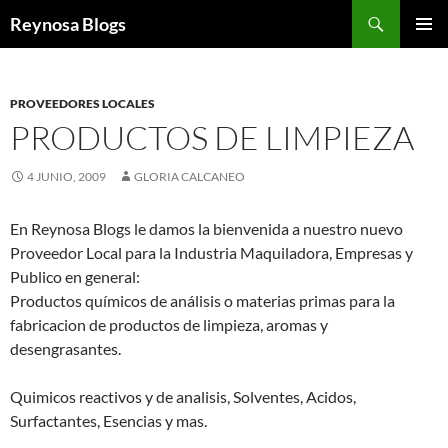
Buscar
Reynosa Blogs
SALTAR
MENÚ
AL
PRINCI
CONTENIDO
PROVEEDORES LOCALES
PRODUCTOS DE LIMPIEZA
4 JUNIO, 2009
GLORIA CALCANEO
En Reynosa Blogs le damos la bienvenida a nuestro nuevo
Proveedor Local para la Industria Maquiladora, Empresas y
Publico en general:
Productos químicos de análisis o materias primas para la
fabricacion de productos de limpieza, aromas y
desengrasantes.
Quimicos reactivos y de analisis, Solventes, Acidos,
Surfactantes, Esencias y mas.