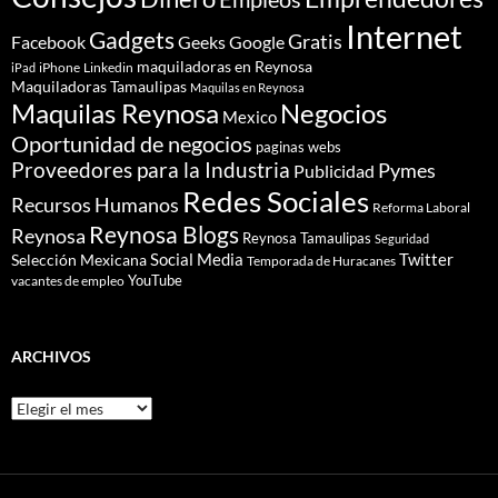
Internet
Gadgets
Gratis
Google
Facebook
Geeks
maquiladoras en Reynosa
iPhone
Linkedin
iPad
Maquiladoras Tamaulipas
Maquilas en Reynosa
Maquilas Reynosa
Negocios
Mexico
Oportunidad de negocios
paginas webs
Proveedores para la Industria
Pymes
Publicidad
Redes Sociales
Recursos Humanos
Reforma Laboral
Reynosa Blogs
Reynosa
Reynosa Tamaulipas
Seguridad
Social Media
Twitter
Selección Mexicana
Temporada de Huracanes
YouTube
vacantes de empleo
ARCHIVOS
Archivos