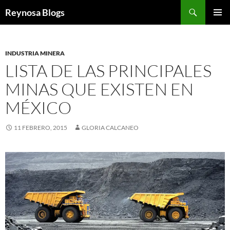
Buscar
Reynosa Blogs
SALTAR
MENÚ
AL
PRINCI
CONTENIDO
INDUSTRIA MINERA
LISTA DE LAS PRINCIPALES
MINAS QUE EXISTEN EN
MÉXICO
11 FEBRERO, 2015
GLORIA CALCANEO