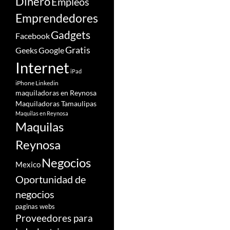
Dinero
Empleos
Emprendedores
Gadgets
Facebook
Gratis
Google
Geeks
Internet
iPad
iPhone
Linkedin
maquiladoras en Reynosa
Maquiladoras Tamaulipas
Maquilas en Reynosa
Maquilas
Reynosa
Negocios
Mexico
Oportunidad de
negocios
paginas webs
Proveedores para