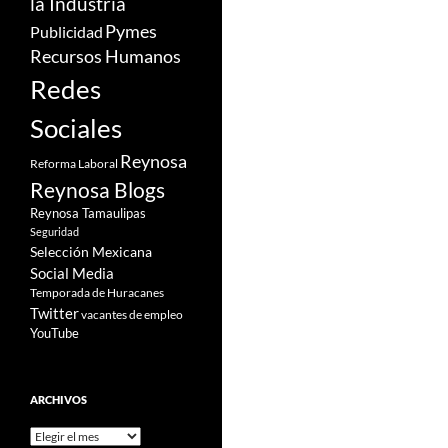
la Industria
Pymes
Publicidad
Recursos Humanos
Redes
Sociales
Reynosa
Reforma Laboral
Reynosa Blogs
Reynosa Tamaulipas
Seguridad
Selección Mexicana
Social Media
Temporada de Huracanes
Twitter
vacantes de empleo
YouTube
ARCHIVOS
Archivos