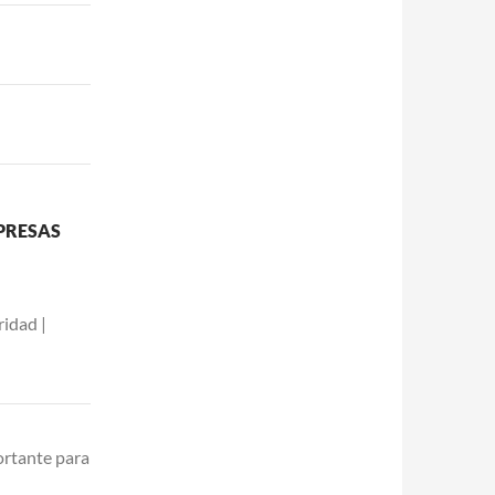
PRESAS
idad |
ortante para