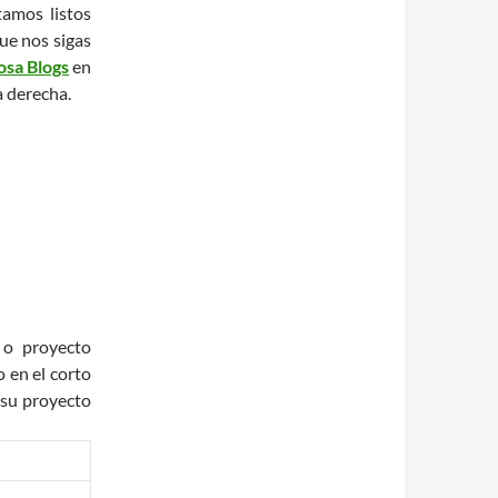
tamos listos
ue nos sigas
sa Blogs
en
a derecha.
o proyecto
o en el corto
 su proyecto