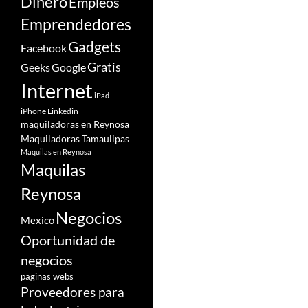
Dinero
Empleos
Emprendedores
Gadgets
Facebook
Gratis
Google
Geeks
Internet
iPad
iPhone
Linkedin
maquiladoras en Reynosa
Maquiladoras Tamaulipas
Maquilas en Reynosa
Maquilas
Reynosa
Negocios
Mexico
Oportunidad de
negocios
paginas webs
Proveedores para