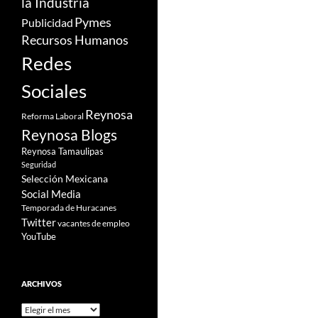
la Industria
Pymes
Publicidad
Recursos Humanos
Redes
Sociales
Reynosa
Reforma Laboral
Reynosa Blogs
Reynosa Tamaulipas
Seguridad
Selección Mexicana
Social Media
Temporada de Huracanes
Twitter
vacantes de empleo
YouTube
ARCHIVOS
Archivos