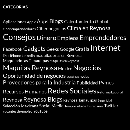
CATEGORIAS
Blogs
Apps
Calentamiento Global
Aplicaciones
Apple
Clima en Reynosa
Ciber negocios
ciber emprendedores
Consejos
Dinero
Emprendedores
Empleos
Internet
Gadgets
Gratis
Google
Facebook
Geeks
maquiladoras en Reynosa
iPhone
Linkedin
iPad
Maquiladoras Tamaulipas
Maquilas en Reynosa
Maquilas Reynosa
Negocios
Mexico
Oportunidad de negocios
paginas webs
Proveedores para la Industria
Pymes
Publicidad
Redes Sociales
Recursos Humanos
Reforma Laboral
Reynosa Blogs
Reynosa
Reynosa Tamaulipas
Seguridad
Social Media
Twitter
Selección Mexicana
Temporada de Huracanes
YouTube
vacantes de empleo