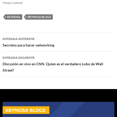
Parque Cultural
REYNOSA
REYNOSA BLOGS
Navegación
ENTRADA ANTERIOR
de
Secretos para hacer networking
entradas
ENTRADA SIGUIENTE
Discusión en vivo en CNN. Quien es el verdadero Lobo de Wall
Street?