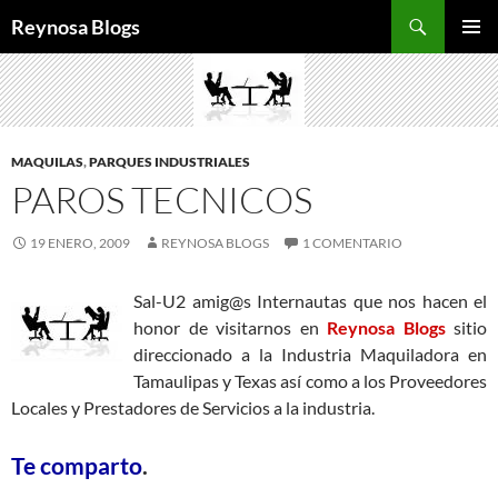
Buscar
Reynosa Blogs
SALTAR
MENÚ
AL
PRINCI
CONTENIDO
MAQUILAS
,
PARQUES INDUSTRIALES
PAROS TECNICOS
19 ENERO, 2009
REYNOSA BLOGS
1 COMENTARIO
Sal-U2 amig@s Internautas que nos hacen el
honor de visitarnos en
Reynosa Blogs
sitio
direccionado a la Industria Maquiladora en
Tamaulipas y Texas así como a los Proveedores
Locales y Prestadores de Servicios a la industria.
Te comparto
.