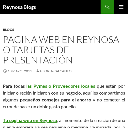
Buscar
Reynosa Blogs
SALTAR
MENÚ
AL
PRINCI
CONTENIDO
BLOGS
PAGINA WEB EN REYNOSA
O TARJETAS DE
PRESENTACIÓN
18 MAYO, 2011
GLORIA CALCANEO
Para todas
las Pymes o Proveedores locales
que están por
iniciar o recién iniciaron con su negocio, aquí les compartimos
algunos
pequeños consejos para el ahorro
y no cometer el
error de hacer un doble gasto por ello.
Tu pagina web en Reynosa
; al momento de la creación de una
nueva empresa, ya sea pequeña o mediana, ya iniciada, por lo