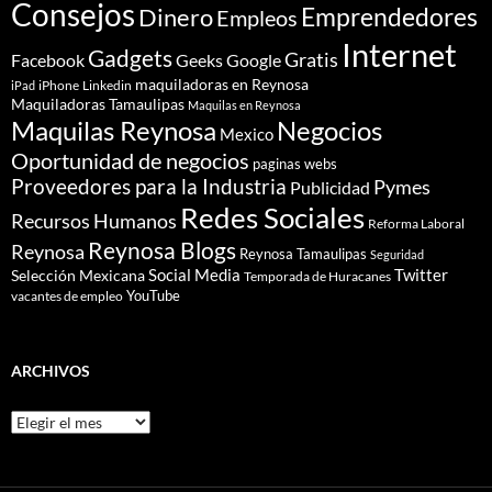
Consejos
Dinero
Emprendedores
Empleos
Internet
Gadgets
Gratis
Google
Facebook
Geeks
maquiladoras en Reynosa
iPhone
Linkedin
iPad
Maquiladoras Tamaulipas
Maquilas en Reynosa
Maquilas Reynosa
Negocios
Mexico
Oportunidad de negocios
paginas webs
Proveedores para la Industria
Pymes
Publicidad
Redes Sociales
Recursos Humanos
Reforma Laboral
Reynosa Blogs
Reynosa
Reynosa Tamaulipas
Seguridad
Social Media
Twitter
Selección Mexicana
Temporada de Huracanes
YouTube
vacantes de empleo
ARCHIVOS
Archivos