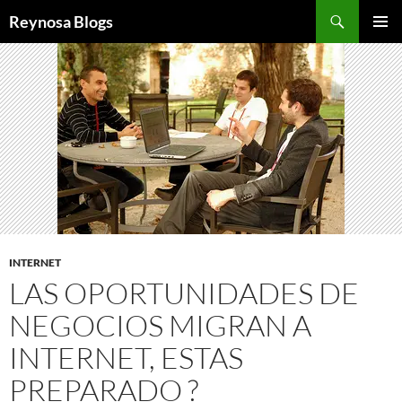
Buscar
Reynosa Blogs
SALTAR
MENÚ
AL
PRINCI
CONTENIDO
INTERNET
LAS OPORTUNIDADES DE
NEGOCIOS MIGRAN A
INTERNET, ESTAS
PREPARADO ?