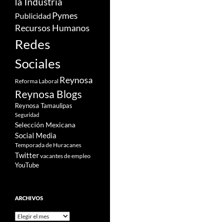
la Industria
Pymes
Publicidad
Recursos Humanos
Redes
Sociales
Reynosa
Reforma Laboral
Reynosa Blogs
Reynosa Tamaulipas
Seguridad
Selección Mexicana
Social Media
Temporada de Huracanes
Twitter
vacantes de empleo
YouTube
ARCHIVOS
Archivos