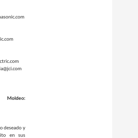
nasonic.com
ic.com
ctric.com
ia@jci.com
Moldeo:
to deseado y
xito en sus