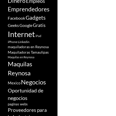
Dinero
Empleos
Emprendedores
Gadgets
Facebook
Gratis
Google
Geeks
Internet
iPad
iPhone
Linkedin
maquiladoras en Reynosa
Maquiladoras Tamaulipas
Maquilas en Reynosa
Maquilas
Reynosa
Negocios
Mexico
Oportunidad de
negocios
paginas webs
Proveedores para