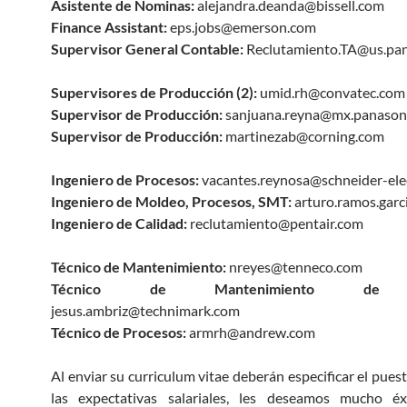
Asistente de Nominas:
alejandra.deanda@bissell.com
Finance Assistant:
eps.jobs@emerson.com
Supervisor General Contable:
Reclutamiento.TA@us.pa
Supervisores de Producción (2):
umid.rh@convatec.com
Supervisor de Producción:
sanjuana.reyna@mx.panason
Supervisor de Producción:
martinezab@corning.com
Ingeniero de Procesos:
vacantes.reynosa@schneider-ele
Ingeniero de Moldeo, Procesos, SMT:
arturo.ramos.garc
Ingeniero de Calidad:
reclutamiento@pentair.com
Técnico de Mantenimiento:
nreyes@tenneco.com
Técnico de Mantenimiento de 
jesus.ambriz@technimark.com
Técnico de Procesos:
armrh@andrew.com
Al enviar su curriculum vitae deberán especificar el pues
las expectativas salariales, les deseamos mucho é