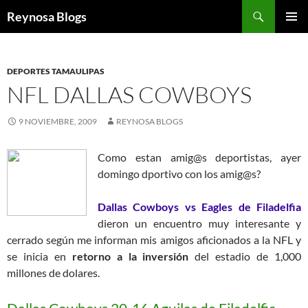
Buscar
Reynosa Blogs
SALTAR
MENÚ
AL
PRINCI
CONTENIDO
DEPORTES TAMAULIPAS
NFL DALLAS COWBOYS
9 NOVIEMBRE, 2009
REYNOSA BLOGS
Como estan amig@s deportistas, ayer
domingo dportivo con los amig@s?
Dallas Cowboys vs Eagles de Filadelfia
dieron un encuentro muy interesante y
cerrado según me informan mis amigos aficionados a la NFL y
se inicia en
retorno a la inversión
del estadio de 1,000
millones de dolares.