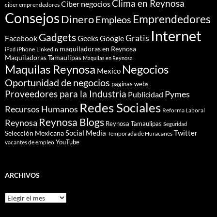
Clima en Reynosa
Ciber negocios
ciber emprendedores
Consejos
Dinero
Emprendedores
Empleos
Internet
Gadgets
Gratis
Google
Facebook
Geeks
maquiladoras en Reynosa
iPhone
Linkedin
iPad
Maquiladoras Tamaulipas
Maquilas en Reynosa
Maquilas Reynosa
Negocios
Mexico
Oportunidad de negocios
paginas webs
Proveedores para la Industria
Pymes
Publicidad
Redes Sociales
Recursos Humanos
Reforma Laboral
Reynosa Blogs
Reynosa
Reynosa Tamaulipas
Seguridad
Social Media
Twitter
Selección Mexicana
Temporada de Huracanes
YouTube
vacantes de empleo
ARCHIVOS
Archivos