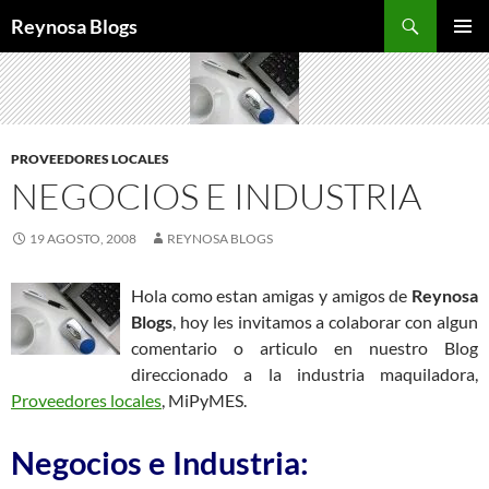
Buscar
Reynosa Blogs
SALTAR
MENÚ
AL
PRINCI
CONTENIDO
PROVEEDORES LOCALES
NEGOCIOS E INDUSTRIA
19 AGOSTO, 2008
REYNOSA BLOGS
Hola como estan amigas y amigos de
Reynosa
Blogs
, hoy les invitamos a colaborar con algun
comentario o articulo en nuestro Blog
direccionado a la industria maquiladora,
Proveedores locales
, MiPyMES.
Negocios e Industria: