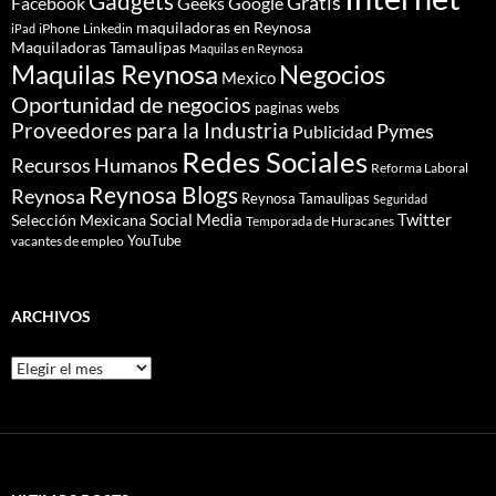
Gadgets
Gratis
Google
Facebook
Geeks
maquiladoras en Reynosa
iPhone
Linkedin
iPad
Maquiladoras Tamaulipas
Maquilas en Reynosa
Maquilas Reynosa
Negocios
Mexico
Oportunidad de negocios
paginas webs
Proveedores para la Industria
Pymes
Publicidad
Redes Sociales
Recursos Humanos
Reforma Laboral
Reynosa Blogs
Reynosa
Reynosa Tamaulipas
Seguridad
Social Media
Twitter
Selección Mexicana
Temporada de Huracanes
YouTube
vacantes de empleo
ARCHIVOS
Archivos