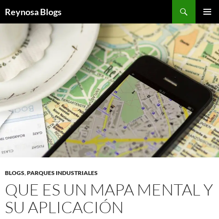
Buscar
Reynosa Blogs
SALTAR
MENÚ
AL
PRINCI
CONTENIDO
BLOGS
,
PARQUES INDUSTRIALES
QUE ES UN MAPA MENTAL Y
SU APLICACIÓN