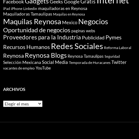
Gadgets
Gratis
Google
Facebook
Geeks
maquiladoras en Reynosa
iPhone
Linkedin
iPad
Maquiladoras Tamaulipas
Maquilas en Reynosa
Maquilas Reynosa
Negocios
Mexico
Oportunidad de negocios
paginas webs
Proveedores para la Industria
Pymes
Publicidad
Redes Sociales
Recursos Humanos
Reforma Laboral
Reynosa Blogs
Reynosa
Reynosa Tamaulipas
Seguridad
Social Media
Twitter
Selección Mexicana
Temporada de Huracanes
YouTube
vacantes de empleo
ARCHIVOS
Archivos