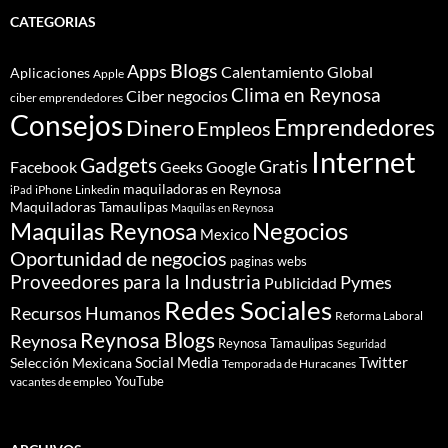
CATEGORIAS
Blogs
Apps
Calentamiento Global
Aplicaciones
Apple
Clima en Reynosa
Ciber negocios
ciber emprendedores
Consejos
Dinero
Emprendedores
Empleos
Internet
Gadgets
Gratis
Google
Facebook
Geeks
maquiladoras en Reynosa
iPhone
Linkedin
iPad
Maquiladoras Tamaulipas
Maquilas en Reynosa
Maquilas Reynosa
Negocios
Mexico
Oportunidad de negocios
paginas webs
Proveedores para la Industria
Pymes
Publicidad
Redes Sociales
Recursos Humanos
Reforma Laboral
Reynosa Blogs
Reynosa
Reynosa Tamaulipas
Seguridad
Social Media
Twitter
Selección Mexicana
Temporada de Huracanes
YouTube
vacantes de empleo