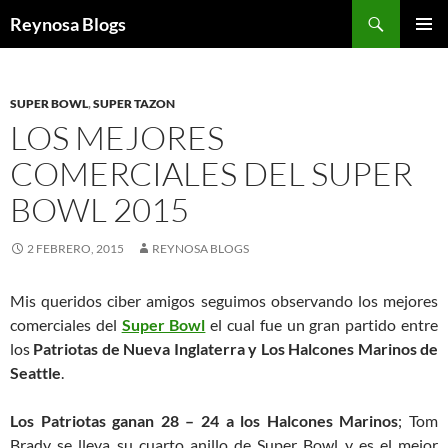
Buscar
Reynosa Blogs
SALTAR
MENÚ
AL
PRINCI
CONTENIDO
SUPER BOWL
,
SUPER TAZON
LOS MEJORES
COMERCIALES DEL SUPER
BOWL 2015
2 FEBRERO, 2015
REYNOSA BLOGS
Mis queridos ciber amigos seguimos observando los mejores
comerciales del
Super Bowl
el cual fue un gran partido entre
los
Patriotas de Nueva Inglaterra y Los Halcones Marinos de
Seattle
.
Los Patriotas ganan 28 – 24 a los Halcones Marinos
; Tom
Brady se lleva su cuarto anillo de Super Bowl y es el mejor