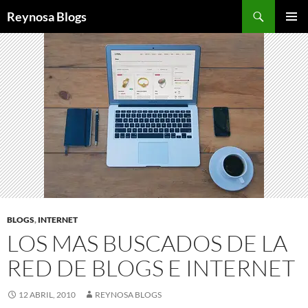
Buscar
Reynosa Blogs
SALTAR
MENÚ
AL
PRINCI
CONTENIDO
BLOGS
,
INTERNET
LOS MAS BUSCADOS DE LA
RED DE BLOGS E INTERNET
12 ABRIL, 2010
REYNOSA BLOGS