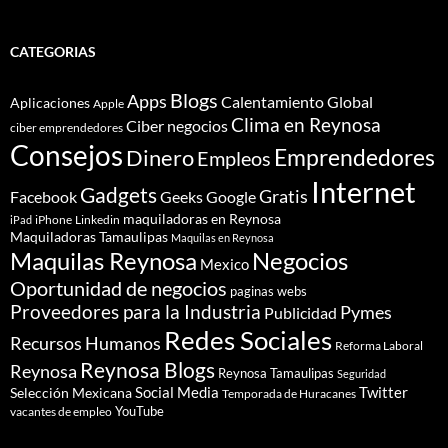
CATEGORIAS
Blogs
Apps
Calentamiento Global
Aplicaciones
Apple
Clima en Reynosa
Ciber negocios
ciber emprendedores
Consejos
Dinero
Emprendedores
Empleos
Internet
Gadgets
Gratis
Google
Facebook
Geeks
maquiladoras en Reynosa
iPhone
Linkedin
iPad
Maquiladoras Tamaulipas
Maquilas en Reynosa
Maquilas Reynosa
Negocios
Mexico
Oportunidad de negocios
paginas webs
Proveedores para la Industria
Pymes
Publicidad
Redes Sociales
Recursos Humanos
Reforma Laboral
Reynosa Blogs
Reynosa
Reynosa Tamaulipas
Seguridad
Social Media
Twitter
Selección Mexicana
Temporada de Huracanes
YouTube
vacantes de empleo