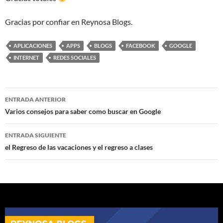
Gracias por confiar en Reynosa Blogs.
APLICACIONES
APPS
BLOGS
FACEBOOK
GOOGLE
INTERNET
REDES SOCIALES
Navegación
ENTRADA ANTERIOR
de
Varios consejos para saber como buscar en Google
entradas
ENTRADA SIGUIENTE
el Regreso de las vacaciones y el regreso a clases