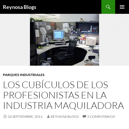
Buscar
Reynosa Blogs
SALTAR
MENÚ
AL
PRINCI
CONTENIDO
PARQUES INDUSTRIALES
LOS CUBÍCULOS DE LOS
PROFESIONISTAS EN LA
INDUSTRIA MAQUILADORA
26 SEPTIEMBRE, 2011
REYNOSA BLOGS
2 COMENTARIOS