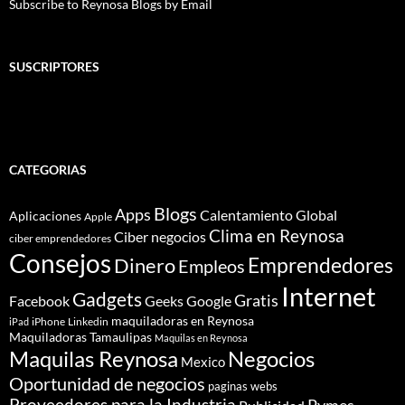
Subscribe to Reynosa Blogs by Email
SUSCRIPTORES
CATEGORIAS
Blogs
Apps
Calentamiento Global
Aplicaciones
Apple
Clima en Reynosa
Ciber negocios
ciber emprendedores
Consejos
Dinero
Emprendedores
Empleos
Internet
Gadgets
Gratis
Google
Facebook
Geeks
maquiladoras en Reynosa
iPhone
Linkedin
iPad
Maquiladoras Tamaulipas
Maquilas en Reynosa
Maquilas Reynosa
Negocios
Mexico
Oportunidad de negocios
paginas webs
Proveedores para la Industria
Pymes