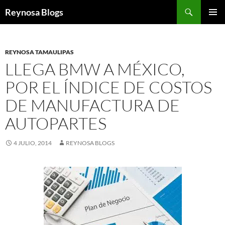
Buscar
Reynosa Blogs
SALTAR
MENÚ
AL
PRINCI
CONTENIDO
REYNOSA TAMAULIPAS
LLEGA BMW A MÉXICO,
POR EL ÍNDICE DE COSTOS
DE MANUFACTURA DE
AUTOPARTES
4 JULIO, 2014
REYNOSA BLOGS