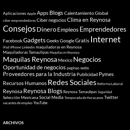
Blogs
Apps
Calentamiento Global
Aplicaciones
Apple
Clima en Reynosa
Ciber negocios
ciber emprendedores
Consejos
Dinero
Emprendedores
Empleos
Internet
Gadgets
Gratis
Google
Facebook
Geeks
maquiladoras en Reynosa
iPhone
Linkedin
iPad
Maquiladoras Tamaulipas
Maquilas en Reynosa
Maquilas Reynosa
Negocios
Mexico
Oportunidad de negocios
paginas webs
Proveedores para la Industria
Pymes
Publicidad
Redes Sociales
Recursos Humanos
Reforma Laboral
Reynosa Blogs
Reynosa
Reynosa Tamaulipas
Seguridad
Social Media
Twitter
Selección Mexicana
Temporada de Huracanes
YouTube
vacantes de empleo
ARCHIVOS