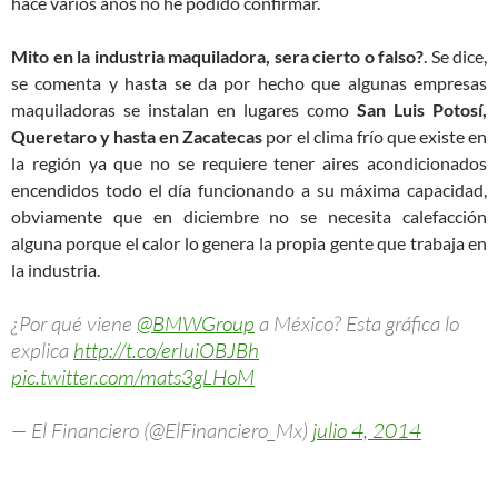
hace varios años no he podido confirmar.
Mito en la industria maquiladora, sera cierto o falso?
. Se dice,
se comenta y hasta se da por hecho que algunas empresas
maquiladoras se instalan en lugares como
San Luis Potosí,
Queretaro y hasta en Zacatecas
por el clima frío que existe en
la región ya que no se requiere tener aires acondicionados
encendidos todo el día funcionando a su máxima capacidad,
obviamente que en diciembre no se necesita calefacción
alguna porque el calor lo genera la propia gente que trabaja en
la industria.
¿Por qué viene
@BMWGroup
a México? Esta gráfica lo
explica
http://t.co/erIuiOBJBh
pic.twitter.com/mats3gLHoM
— El Financiero (@ElFinanciero_Mx)
julio 4, 2014