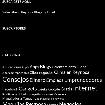
SUSCRIBETE AQUI.
Subscribe to Reynosa Blogs by Email
SUSCRIPTORES
CATEGORIAS
Blogs
Apps
Calentamiento Global
Aplicaciones
Apple
Clima en Reynosa
Ciber negocios
ciber emprendedores
Consejos
Dinero
Emprendedores
Empleos
Internet
Gadgets
Gratis
Google
Facebook
Geeks
maquiladoras en Reynosa
iPhone
Linkedin
iPad
Maquiladoras Tamaulipas
Maquilas en Reynosa
Maquilas Reynosa
Negocios
Mexico