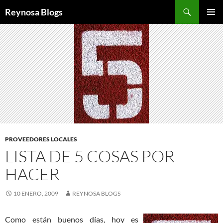
Buscar
Reynosa Blogs
SALTAR
MENÚ
AL
PRINCI
CONTENIDO
PROVEEDORES LOCALES
LISTA DE 5 COSAS POR
HACER
10 ENERO, 2009
REYNOSA BLOGS
Como están buenos días, hoy es