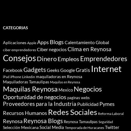
CATEGORIAS
Blogs
Apps
Calentamiento Global
Aplicaciones
Apple
Clima en Reynosa
Ciber negocios
ciber emprendedores
Consejos
Dinero
Emprendedores
Empleos
Internet
Gadgets
Gratis
Google
Facebook
Geeks
maquiladoras en Reynosa
iPhone
Linkedin
iPad
Maquiladoras Tamaulipas
Maquilas en Reynosa
Maquilas Reynosa
Negocios
Mexico
Oportunidad de negocios
paginas webs
Proveedores para la Industria
Pymes
Publicidad
Redes Sociales
Recursos Humanos
Reforma Laboral
Reynosa Blogs
Reynosa
Reynosa Tamaulipas
Seguridad
Social Media
Twitter
Selección Mexicana
Temporada de Huracanes