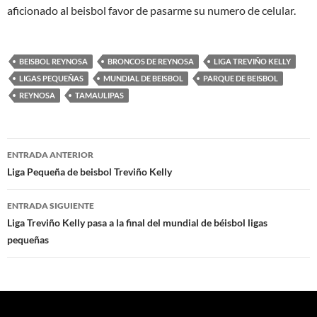
aficionado al beisbol favor de pasarme su numero de celular.
BEISBOL REYNOSA
BRONCOS DE REYNOSA
LIGA TREVIÑO KELLY
LIGAS PEQUEÑAS
MUNDIAL DE BEISBOL
PARQUE DE BEISBOL
REYNOSA
TAMAULIPAS
Navegación
ENTRADA ANTERIOR
de
Liga Pequeña de beisbol Treviño Kelly
entradas
ENTRADA SIGUIENTE
Liga Treviño Kelly pasa a la final del mundial de béisbol ligas
pequeñas