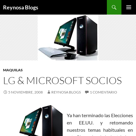
Buscar
Reynosa Blogs
SALTAR
MENÚ
AL
PRINCI
CONTENIDO
MAQUILAS
LG & MICROSOFT SOCIOS
5 NOVIEMBRE, 2008
REYNOSA BLOGS
1 COMENTARIO
Ya han terminado las Elecciones
en EE.UU. y retomando
nuestros temas habituales en