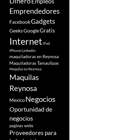
Dinero
Empleos
Emprendedores
Gadgets
Facebook
Gratis
Google
Geeks
Internet
iPad
iPhone
Linkedin
maquiladoras en Reynosa
Maquiladoras Tamaulipas
Maquilas en Reynosa
Maquilas
Reynosa
Negocios
Mexico
Oportunidad de
negocios
paginas webs
Proveedores para