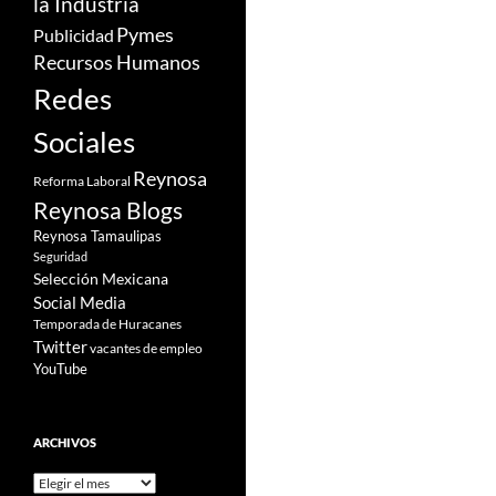
la Industria
Pymes
Publicidad
Recursos Humanos
Redes
Sociales
Reynosa
Reforma Laboral
Reynosa Blogs
Reynosa Tamaulipas
Seguridad
Selección Mexicana
Social Media
Temporada de Huracanes
Twitter
vacantes de empleo
YouTube
ARCHIVOS
Archivos