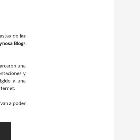
iastas de
las
ynosa Blog
s
rcaron una
entaciones y
rigido a una
ternet.
 van a poder